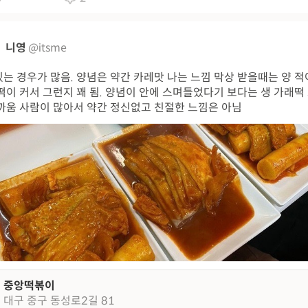
니영
@itsme
는 경우가 많음. 양념은 약간 카레맛 나는 느낌 막상 받을때는 양 
떡이 커서 그런지 꽤 됨. 양념이 안에 스며들었다기 보다는 생 가래떡
까움 사람이 많아서 약간 정신없고 친절한 느낌은 아님
중앙떡볶이
대구 중구 동성로2길 81