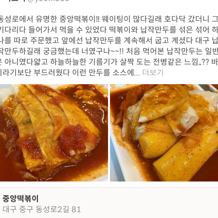
동성로에서 유명한 중앙떡볶이‼️ 웨이팅이 많다길래 호다닥 갔더니 
기다리다 들어가서 먹을 수 있었다 떡볶이와 납작만두를 섞은 섞어 하
나를 따로 주문했고 앞에선 납작만두를 계속해서 굽고 계셨다 대구 
작만두하길래 궁금했는데 너였구나~~!! 처음 먹어본 납작만두는 일
 아니였다얇고 하늘하늘한 기름기가 살짝 도는 전병같은 느낌,,?? 
라기보단 부드러웠다 이런 만두를 소스에...
더보기
중앙떡볶이
대구 중구 동성로2길 81