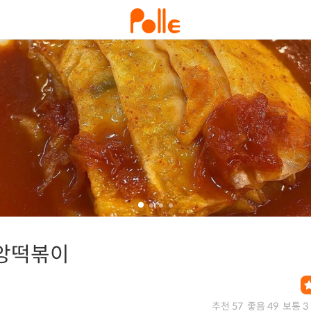
앙떡볶이
추천 57
좋음 49
보통 3