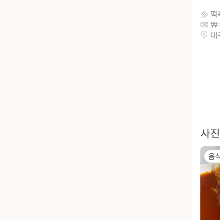
떡
대
사진
음