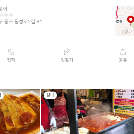
볶이
구 중구 동성로2길 81
전화
길찾기
공유
식
실내