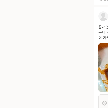
줄서있
는데 
에 가