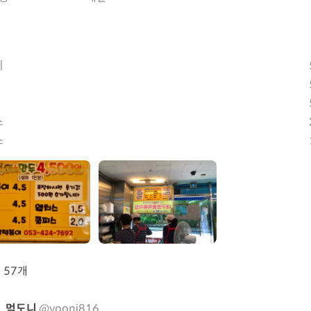
이
스
스
뷰
57개
먹도니
@yooni816