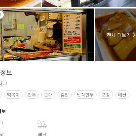
부
전체 더보기
정보
태그
떡볶이
만두
순대
김밥
납작만두
포장
배달
정보
장
배달