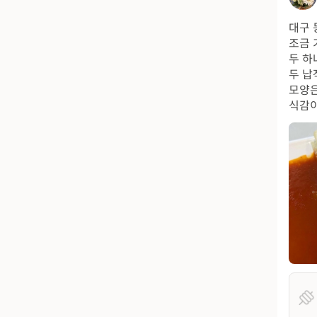
대구 
조금 
두 하
두 납
모양은
식감이