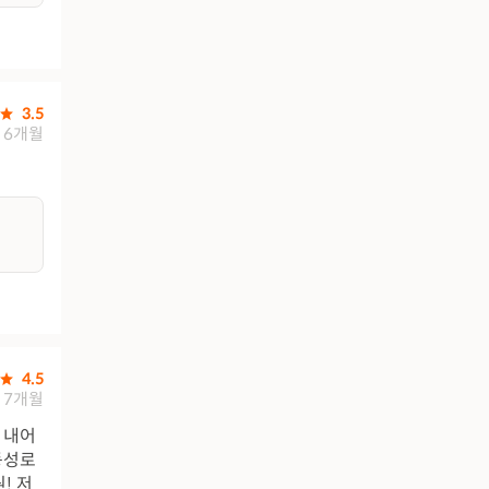
3.5
6개월
4.5
7개월
 내어
동성로
! 저