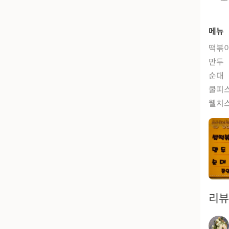
메뉴
떡볶
만두
순대
쿨피
웰치
리