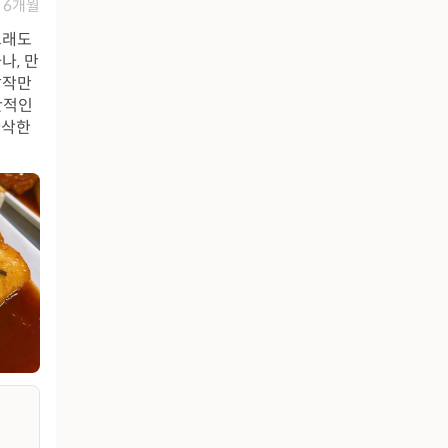
6개월
그래도
나, 만
납작만
반적인
바삭한