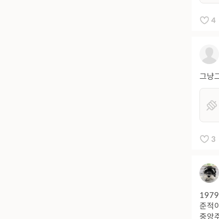
4
그냥
3
197
준적이
중앙주