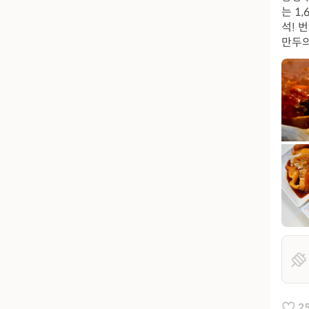
는 1
석! 
만두의
2