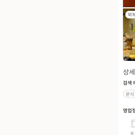
외
상세
검색 
분식
영업
포