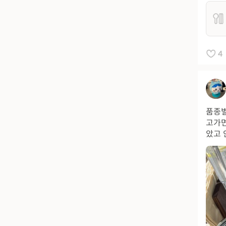
4
품종별
고가면
았고 