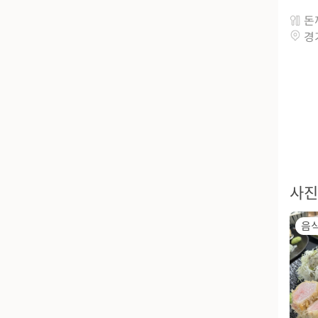
돈
경
사진
음