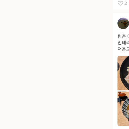
2
평촌 
인테리
저온으