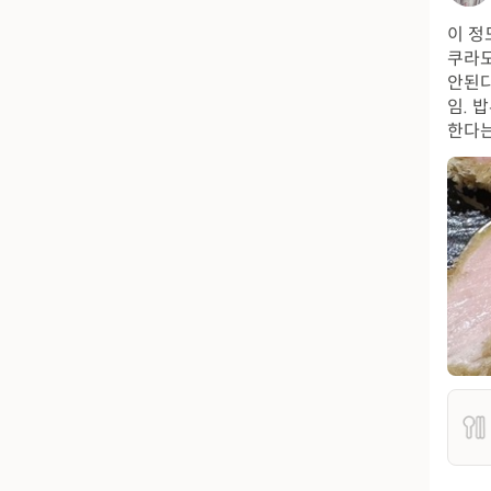
이 정
쿠라도
안된다
임. 
한다는