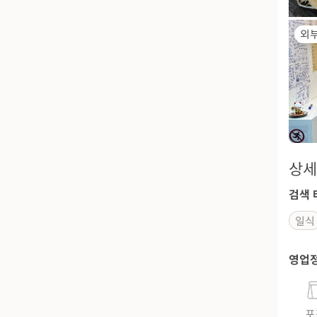
외
상세
검색 
일식
영업
포