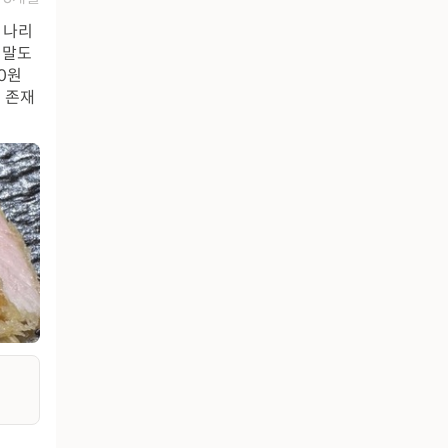
 나리
 말도
0원
 존재