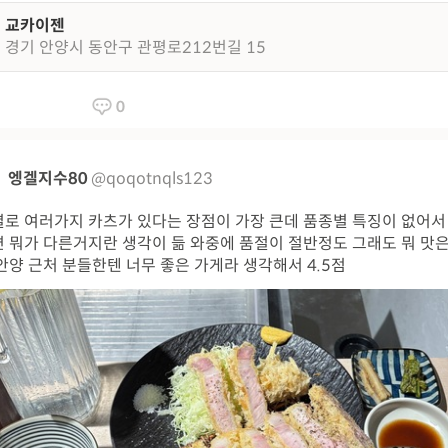
교카이젠
경기 안양시 동안구 관평로212번길 15
0
엥겔지수80
@qoqotnqls123
로 여러가지 카츠가 있다는 장점이 가장 큰데 품종별 특징이 없어서
 뭐가 다른거지란 생각이 듦 와중에 품절이 절반정도 그래도 뭐 맛은
안양 근처 분들한텐 너무 좋은 가게라 생각해서 4.5점