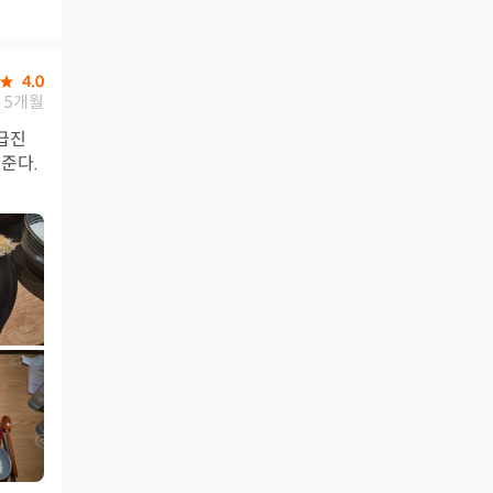
4.0
5개월
급진
준다.