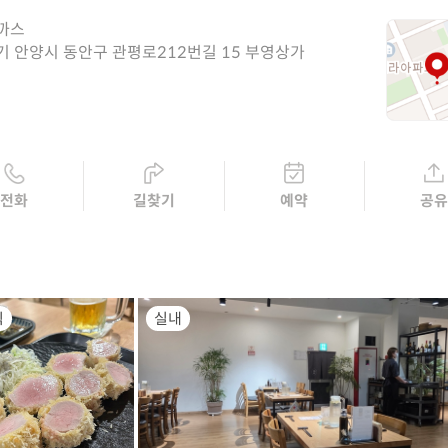
까스
기 안양시 동안구 관평로212번길 15 부영상가
전화
길찾기
예약
공
식
실내