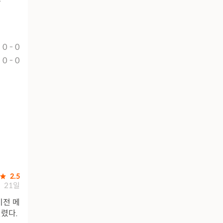
0 - 0
0 - 0
2.5
21일
이전 메
렸다.