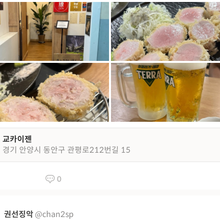
교카이젠
경기 안양시 동안구 관평로212번길 15
0
권선징악
@chan2sp