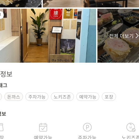
부
전체 더보기
정보
태그
돈까스
주차가능
노키즈존
예약가능
포장
정보
장
예약가능
주차가능
노키즈