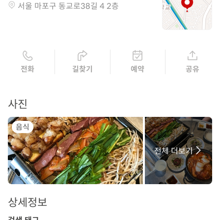
서울 마포구 동교로38길 4 2층
전화
길찾기
예약
공유
사진
음식
전체 더보기
상세정보