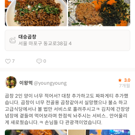
대승곱창
서울 마포구 동교로38길 4
7
0
3.0
이왕먹
@youngyoung
7개월
곱창 2인 양이 너무 적어서? 대창 추가하고도 짜파게티 추가했
습니다. 곱창이 너무 전골용 곱창같아서 실망했으나 불쇼 하고
고급식당에서나 볼 법만 서비스로 홀려주시고ㅋ 김치에 간장양
념장에 곁들여 먹어보라며 한점씩 놔주시는 서비스.. 안어울리
게 새로웠습니다.ㅋ 손님들 다 관광객이었습니다.