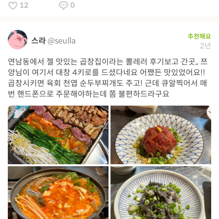
12
0
추천해요
스라
@seulla
2년
연남동에서 젤 맛있는 곱창집이라는 뽈레러 후기보고 간곳,, 쯔
양님이 여기서 대창 4키로를 드셨다네요 어쨌든 맛있었어요!!
곱창시키면 육회 천엽 순두부찌개도 주고! 근데 큐알찍어서 매
번 핸드폰으로 주문해야하는데 쫌 불편하드라구요