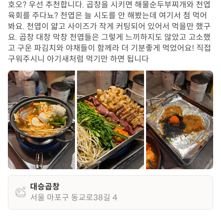
호오? 우선 추천합니다. 곱창을 시키면 해물순두부찌개와 천엽
육회를 주다뇨? 천엽은 늘 시도를 안 해봤는데 여기서 첨 먹어
봐요. 천엽이 얇고 사이즈가 작게 커팅되어 있어서 먹을만 했구
요. 곱창 대창 막창 천엽들은 그렇게 느끼하지도 않았고 고소했
고 구운 파김치와 야채들이 함께라 더 기분좋게 먹었어요! 직접
구워주시니 아기새처럼 먹기만 하면 됩니다
대승곱창
서울 마포구 동교로38길 4