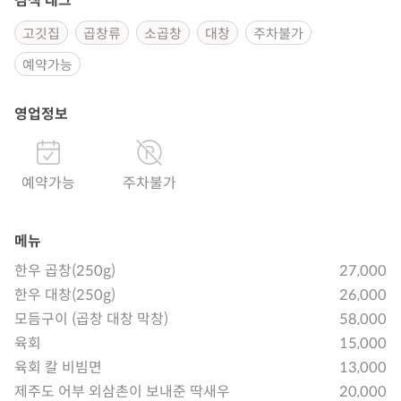
검색 태그
고깃집
곱창류
소곱창
대창
주차불가
예약가능
영업정보
예약가능
주차불가
메뉴
한우 곱창(250g)
27,000
한우 대창(250g)
26,000
모듬구이 (곱창 대창 막창)
58,000
육회
15,000
육회 칼 비빔면
13,000
제주도 어부 외삼촌이 보내준 딱새우
20,000