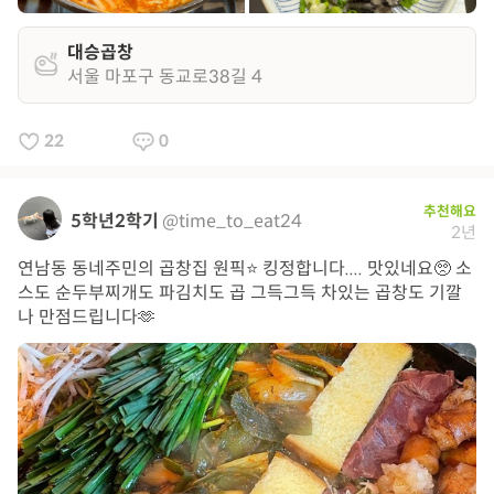
대승곱창
서울 마포구 동교로38길 4
22
0
추천해요
5학년2학기
@time_to_eat24
2년
연남동 동네주민의 곱창집 원픽⭐️ 킹정합니다.... 맛있네요🥺 소
스도 순두부찌개도 파김치도 곱 그득그득 차있는 곱창도 기깔
나 만점드립니다🫶