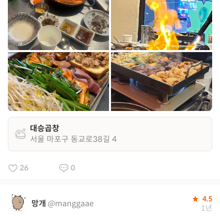
대승곱창
서울 마포구 동교로38길 4
26
0
4.5
망개
@manggaae
1년