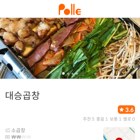
대승곱창
3.6
추천 5
좋음 1
보통 1
별로 0
소곱창