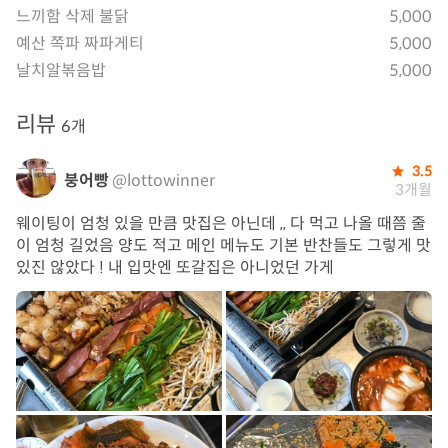
느끼함 삭제 불닭
5,000
예산 쪽파 짜파게티
5,000
날치알볶음밥
5,000
리뷰
6개
3.5
붕어빵
@lottowinner
3개월
웨이팅이 엄청 있을 만큼 맛집은 아닌데 ,, 다 먹고 나올 때쯤 줄
이 엄청 길었음 양도 적고 메인 메뉴도 기본 반찬들도 그렇게 맛
있진 않았다 ! 내 입맛엔 또갈집은 아니었던 가게