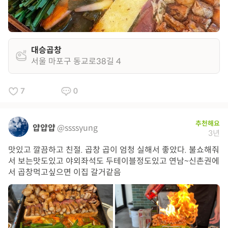
대승곱창
서울 마포구 동교로38길 4
7
0
추천해요
얍얍얍
@ssssyung
3년
맛있고 깔끔하고 친절. 곱창 곱이 엄청 실해서 좋았다. 불쇼해줘
서 보는맛도있고 야외좌석도 두테이블정도있고 연남~신촌권에
서 곱창먹고싶으면 이집 갈거같음