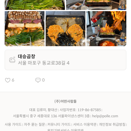
대승곱창
서울 마포구 동교로38길 4
6
0
(주)어떤사람들
대표 김류미, 황대산
사업자번호: 119-86-87585
서울특별시 중구 세종대로 136 서울파이낸스센터 3층
help@polle.com
사용 가이드
자주 묻는 질문
커뮤니티 가이드
서비스 이용약관
개인정보 취급방침
위치기반서비스 이용약관