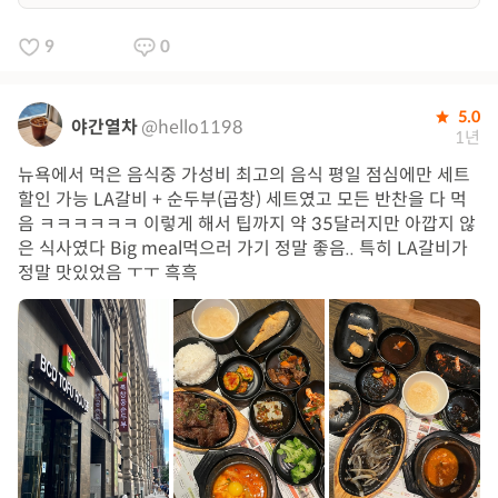
9
0
5.0
야간열차
@hello1198
1년
뉴욕에서 먹은 음식중 가성비 최고의 음식 평일 점심에만 세트
할인 가능 LA갈비 + 순두부(곱창) 세트였고 모든 반찬을 다 먹
음 ㅋㅋㅋㅋㅋㅋ 이렇게 해서 팁까지 약 35달러지만 아깝지 않
은 식사였다 Big meal먹으러 가기 정말 좋음.. 특히 LA갈비가
정말 맛있었음 ㅜㅜ 흑흑