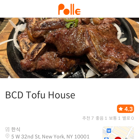
BCD Tofu House
4.3
추천 7
좋음 1
보통 1
별로 0
한식
5 W 32nd St, New York, NY 10001