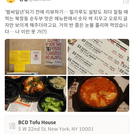
1년
‘벌써일년’되기 전에 리뷰하기… 밀가루도 설탕도 죄다 질릴 때
먹는 북창동 순두부 맛은 메뉴판에서 숫자 싹 지우고 오로지 글
자만 보이게 해주더라고요. 거의 반 쯤은 눈물 흘리며 먹었습니
다… 나 이민 못 가(?)
BCD Tofu House
5 W 32nd St, New York, NY 10001