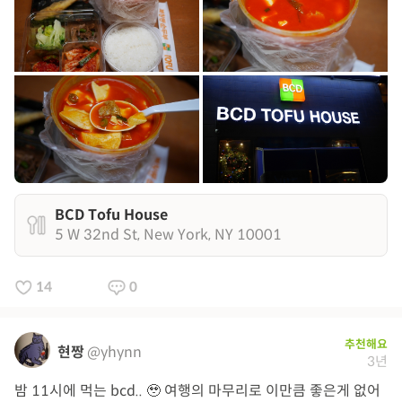
BCD Tofu House
5 W 32nd St, New York, NY 10001
14
0
추천해요
현짱
@yhynn
3년
밤 11시에 먹는 bcd.. 🥹 여행의 마무리로 이만큼 좋은게 없어