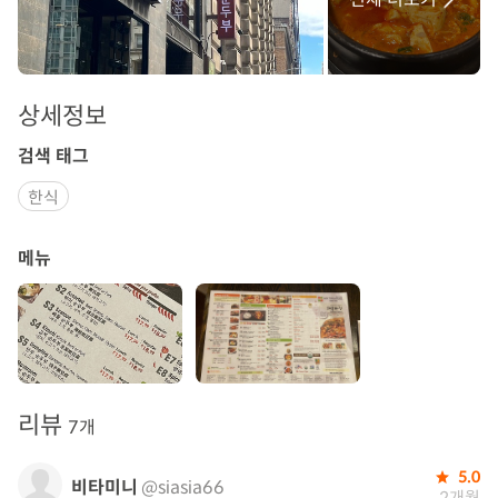
상세정보
검색 태그
한식
메뉴
리뷰
7개
5.0
비타미니
@siasia66
2개월