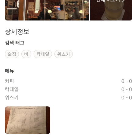
상세정보
검색 태그
술집
바
칵테일
위스키
메뉴
커피
0 - 0
칵테일
0 - 0
위스키
0 - 0