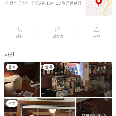
전북 군산시 구영5길 104-13 달콤한설렘
전화
길찾기
공유
사진
음식
실내
외부
전체 더보기