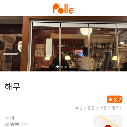
해무
3.7
추천 6
좋음 3
보통 2
별로 0
바