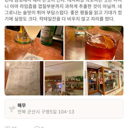
런데 김렛에서 꽤나 쓴맛이 난다. 레시피상 의도하는 맛은 아니
니 아마 라임즙을 껍질부분까지 과하게 추출한 것이 아닐까. 네
그로니는 술맛이 튀어 부담스럽다. 좋은 평들을 읽고 기대가 컸
기에 실망도 크다. 칵테일잔을 다 비우지 않고 자리를 떴다.
해무
전북 군산시 구영5길 104-13