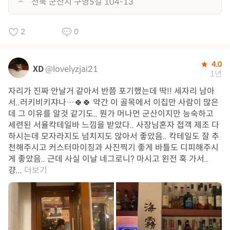
전북 군산시 구영5길 104-13
2
0
4.0
XD
@lovelyzjai21
1년
자리가 진짜 안날거 같아서 반쯤 포기했는데 딱!! 세자리 남아
서..러키비키쟈나…🍀🍀 약간 이 골목에서 이집만 사람이 많은
데 그 이유를 알것 같기도.. 뭔가 머나먼 군산이지만 능숙하고
세련된 서율칵테일바 느낌을 받았다.. 사장님혼자 접객 제조 다
하시는데 모자라지도 넘치지도 않아서 좋았음.. 칵테일도 잘 추
천해주시고 커스터마이징과 사진찍기 좋게 바틀도 디피해주시
게 좋았음.. 근데 사실 이날 네그로니? 마시고 왼전 훅 가서..
걍...
더보기