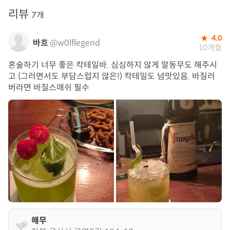
리뷰
7개
4.0
바흐
@w0lflegend
10개월
혼술하기 너무 좋은 칵테일바. 심심하지 않게 말동무도 해주시
고 (그러면서도 부담스럽지 않은!) 칵테일도 넘맛있음. 바질러
버라면 바질스매쉬 필수
해무