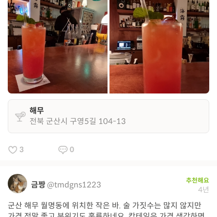
해무
전북 군산시 구영5길 104-13
3
0
추천해요
금짱
@tmdgns1223
4년
군산 해무 월명동에 위치한 작은 바. 술 가짓수는 많지 않지만
가격 정말 좋고 분위기도 훌륭하네요. 칵테일은 가격 생각하면