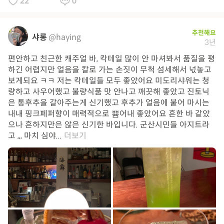
22
0
추천해요
샤롱
@haying
3년
편안하고 친근한 캐주얼 바, 칵테일 많이 안 마셔봐서 품질을 평
하긴 어렵지만 얼음을 칼로 가는 손짓이 무척 섬세해서 넋놓고
보게되요 ㅋㅋ 저는 칵테일들 모두 좋았어요 미도리샤워는 청
량하고 사우어했고 불량식품 맛 안나고 깨끗해 좋았고 진토닉
은 통후추을 갈아주는게 신기했고 후추가 얼음에 붙어 마시는
내내 핑크페퍼향이 매력적으로 쁌어내 좋았어요 흔한 바 같았
으나 흔하지만은 않은 신기한 바입니다. 군산시민들 아지트라
고 ,,, 마치 심야...
더보기