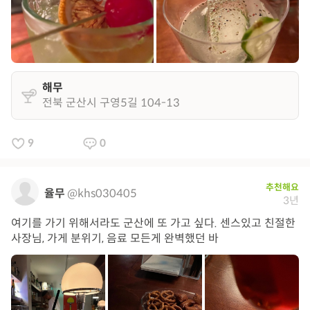
해무
전북 군산시 구영5길 104-13
9
0
추천해요
율무
@khs030405
3년
여기를 가기 위해서라도 군산에 또 가고 싶다. 센스있고 친절한
사장님, 가게 분위기, 음료 모든게 완벽했던 바