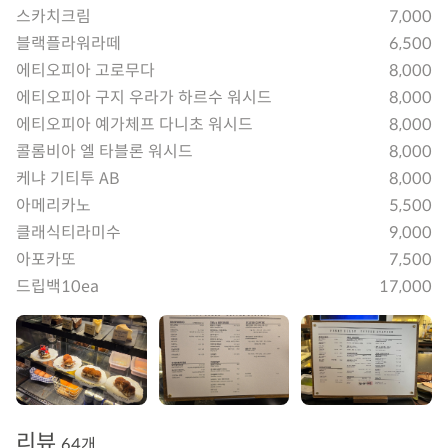
스카치크림
7,000
블랙플라워라떼
6,500
에티오피아 고로무다
8,000
에티오피아 구지 우라가 하르수 워시드
8,000
에티오피아 예가체프 다니초 워시드
8,000
콜롬비아 엘 타블론 워시드
8,000
케냐 기티투 AB
8,000
아메리카노
5,500
클래식티라미수
9,000
아포카또
7,500
드립백10ea
17,000
리뷰
64개