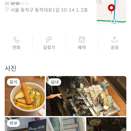
서울 동작구 동작대로1길 10-14 1, 2층
전화
길찾기
예약
공유
사진
음식
실내
외부