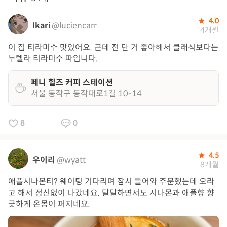
4.0
Ikari
@luciencarr
4개월
이 집 티라미수 맛있어요. 근데 전 단 거 좋아해서 클래식보다는
누텔라 티라미수 파입니다.
페니 힐즈 커피 스테이션
서울 동작구 동작대로1길 10-14
8
0
4.5
우이리
@wyatt
8개월
애플시나몬티? 웨이팅 기다리며 잠시 들어와 주문했는데 오라
고 해서 정신없이 나갔네요. 달달하면서도 시나몬과 애플향 향
긋하게 온몸이 퍼지네요.