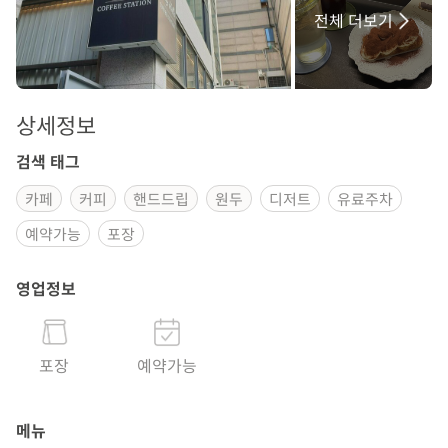
전체 더보기
상세정보
검색 태그
카페
커피
핸드드립
원두
디저트
유료주차
예약가능
포장
영업정보
포장
예약가능
메뉴