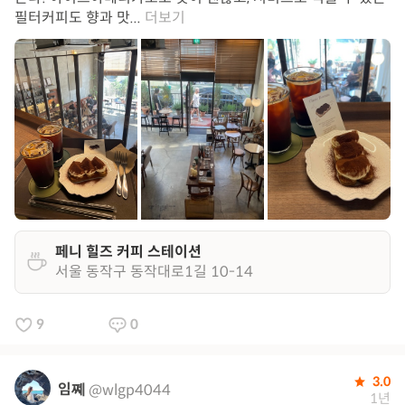
필터커피도 향과 맛...
더보기
페니 힐즈 커피 스테이션
서울 동작구 동작대로1길 10-14
9
0
3.0
임쪠
@wlgp4044
1년