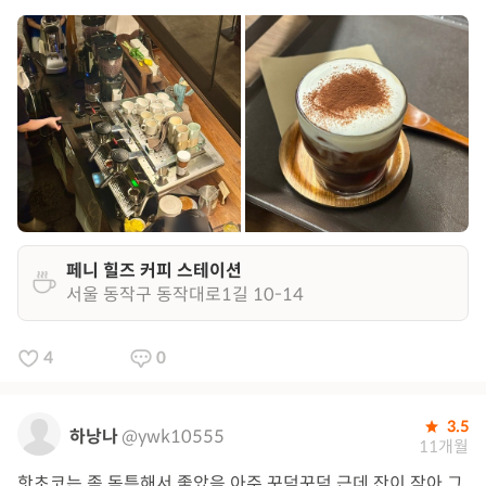
페니 힐즈 커피 스테이션
서울 동작구 동작대로1길 10-14
4
0
3.5
하낭나
@ywk10555
11개월
핫초코는 좀 독특해서 좋았음 아주 꾸덕꾸덕 근데 잔이 작아 그