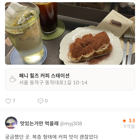
페니 힐즈 커피 스테이션
서울 동작구 동작대로1길 10-14
7
0
3.5
맛있는거만 먹을래
@myj308
9개월
궁금했던 곳. 복층 형태에 커피 맛이 괜찮았다