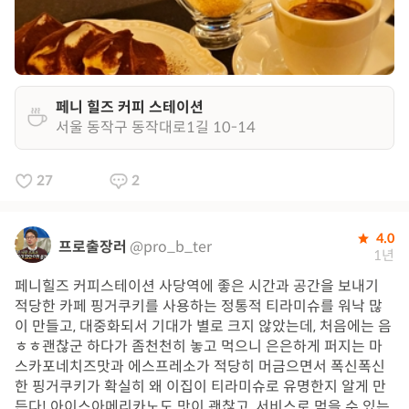
페니 힐즈 커피 스테이션
서울 동작구 동작대로1길 10-14
27
2
4.0
프로출장러
@pro_b_ter
1년
페니힐즈 커피스테이션 사당역에 좋은 시간과 공간을 보내기
적당한 카페 핑거쿠키를 사용하는 정통적 티라미슈를 워낙 많
이 만들고, 대중화되서 기대가 별로 크지 않았는데, 처음에는 음
ㅎㅎ괜찮군 하다가 좀천천히 놓고 먹으니 은은하게 퍼지는 마
스카포네치즈맛과 에스프레소가 적당히 머금으면서 폭신폭신
한 핑거쿠키가 확실히 왜 이집이 티라미슈로 유명한지 알게 만
든다! 아이스아메리카노도 맛이 괜찮고, 서비스로 먹을 수 있는