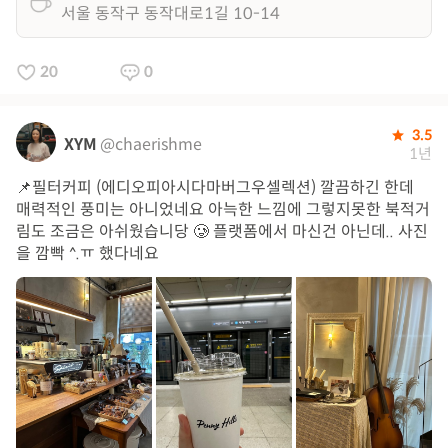
서울 동작구 동작대로1길 10-14
20
0
3.5
XYM
@chaerishme
1년
📌필터커피 (에디오피아시다마버그우셀렉션) 깔끔하긴 한데
매력적인 풍미는 아니었네요 아늑한 느낌에 그렇지못한 북적거
림도 조금은 아쉬웠습니당 🥲 플랫폼에서 마신건 아닌데.. 사진
을 깜빡 ^.ㅠ 했다네요