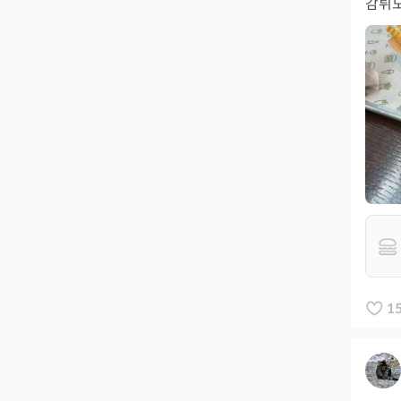
감튀도
1