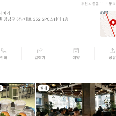
추천 4
좋음 11
보통 0
제버거
울 강남구 강남대로 352 SPC스퀘어 1층
전화
길찾기
예약
공
식
실내