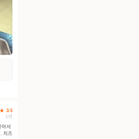
3.5
1년
좋아서
. 치즈