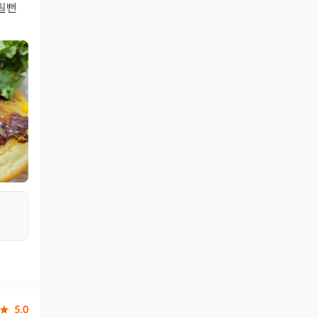
릴뻔
5.0