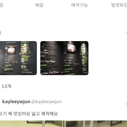
장
배달
예약가능
발렛파
거
뷰
13개
kayleeywjun
@kayleeywjun
고기 쉑 맛있어요 넓고 쾌적해요