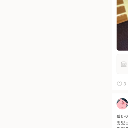
3
쉑마이
맛있는