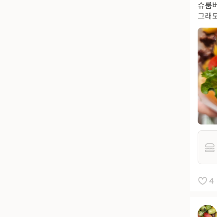
슈룸버
그래
4