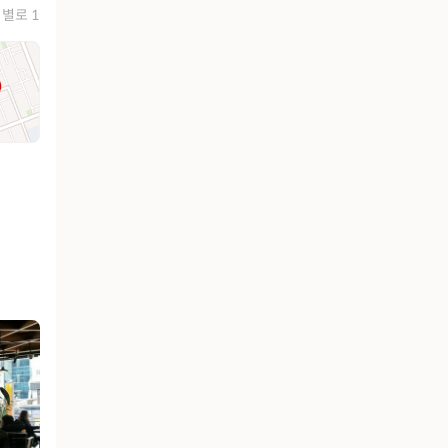
별로 1
유