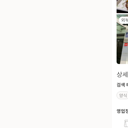
외
상세
검색 
양식
영업