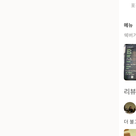
포
메뉴
쉑버
리
더 불