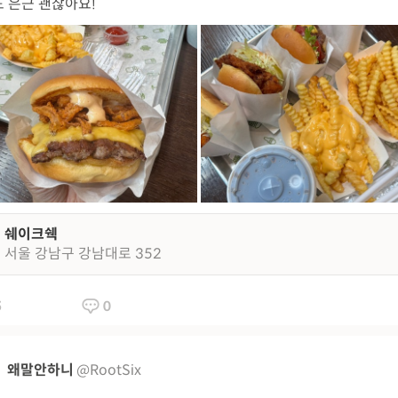
 은근 괜찮아요!
쉐이크쉑
서울 강남구 강남대로 352
5
0
왜말안하니
@RootSix