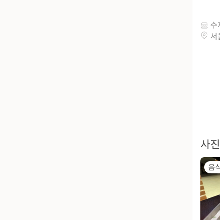
수
서
사진
음