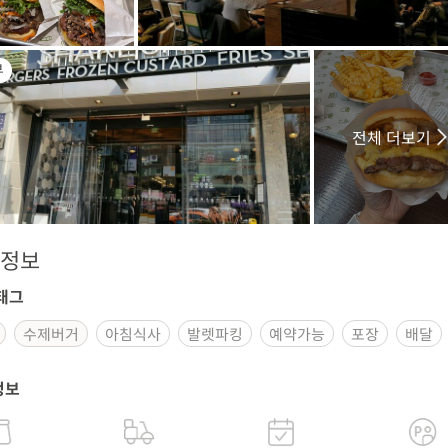
부
전체 더보기
정보
태그
수제버거
아침식사
발렛파킹
예약가능
포장
배달
정보