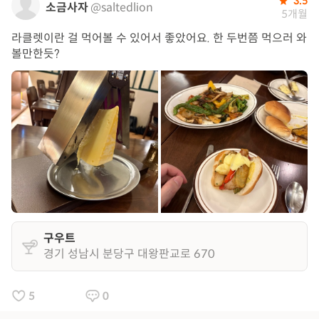
3.5
소금사자
@saltedlion
5개월
라클렛이란 걸 먹어볼 수 있어서 좋았어요. 한 두번쯤 먹으러 와
볼만한듯?
구우트
경기 성남시 분당구 대왕판교로 670
5
0