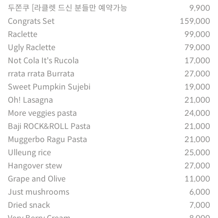
두쫀쿠 [라클렛 드신 분들만 예약가능
9,900
Congrats Set
159,000
Raclette
99,000
Ugly Raclette
79,000
Not Cola It's Rucola
17,000
rrata rrata Burrata
27,000
Sweet Pumpkin Sujebi
19,000
Oh! Lasagna
21,000
More veggies pasta
24,000
Baji ROCK&ROLL Pasta
21,000
Muggerbo Ragu Pasta
21,000
Ulleung rice
25,000
Hangover stew
27,000
Grape and Olive
11,000
Just mushrooms
6,000
Dried snack
7,000