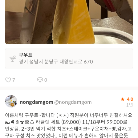
구우트
경기 성남시 분당구 대왕판교로 670
7
0
4.0
nongdamgom
@nongdamgom
1년
이름처럼 구우트~합니다 (ㅈㅅ) 직원분이 너무너무 친절하셔요
🧀🥩🫑🍄‍🟫🍞 라클렛 세트 (89,000) 11/18부터 99,000로
인상됨. 2~3인 먹기 적합 치즈+스테이크+구운야채+빵,감자,고
구마 구성 치즈 맛있었다.. 이런 메뉴가 흔하지 않아서 좋은듯