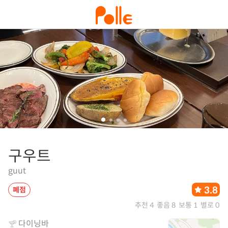
구우트
guut
3.8
폐점
추천 4
좋음 8
보통 1
별로 0
다이닝바