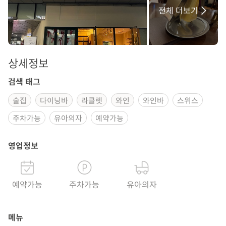
전체 더보기
상세정보
검색 태그
술집
다이닝바
라클렛
와인
와인바
스위스
주차가능
유아의자
예약가능
영업정보
예약가능
주차가능
유아의자
메뉴