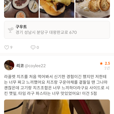
구우트
경기 성남시 분당구 대왕판교로 670
9
0
2.5
리코
@coylee22
1년
라끌렛 치즈를 처음 먹어봐서 신기한 경험이긴 했지만 저한테
는 너무 짜고 느끼했어요 치즈랑 구운야채를 곁들일 땐 그나마
괜찮은데 고기랑 치즈조합은 너무 느끼하더라구요 사이드로 시
킨 깻잎, 타임 라구 파스타는 너무 맛있었어요! 이건 5점