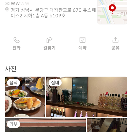
경기 성남시 분당구 대왕판교로 670 유스페
이스2 지하1층 A동 b109호
전화
길찾기
예약
공유
사진
음식
실내
외부