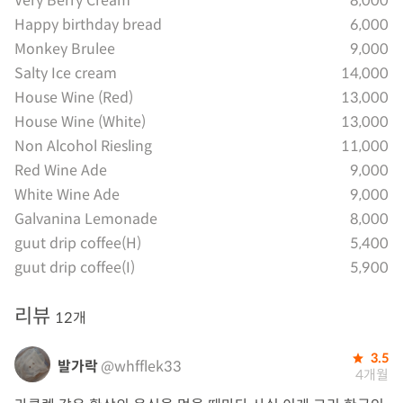
Very Berry Cream
8,000
Happy birthday bread
6,000
Monkey Brulee
9,000
Salty Ice cream
14,000
House Wine (Red)
13,000
House Wine (White)
13,000
Non Alcohol Riesling
11,000
Red Wine Ade
9,000
White Wine Ade
9,000
Galvanina Lemonade
8,000
guut drip coffee(H)
5,400
guut drip coffee(I)
5,900
리뷰
12개
3.5
발가락
@whfflek33
4개월