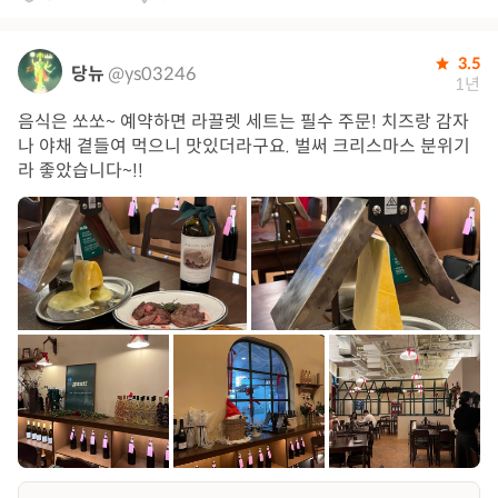
3.5
당뉴
@ys03246
1년
음식은 쏘쏘~ 예약하면 라끌렛 세트는 필수 주문! 치즈랑 감자
나 야채 곁들여 먹으니 맛있더라구요. 벌써 크리스마스 분위기
라 좋았습니다~!!