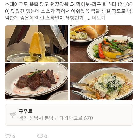
스테이크도 육즙 많고 괜찮았음 🍝 먹어보-라구 파스타 (21,00
0) 맛있긴 했는데 소스가 적어서 아쉬웠음 국물 생길 정도로 넉
넉한게 좋은데 이런 스타일이 유행인가,, ...
더보기
구우트
경기 성남시 분당구 대왕판교로 670
6
0