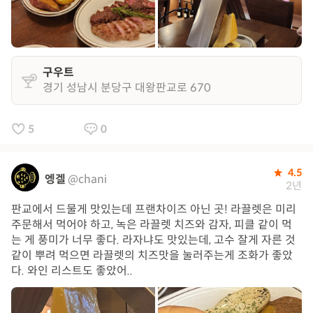
구우트
경기 성남시 분당구 대왕판교로 670
5
0
4.5
엥겔
@chani
2년
판교에서 드물게 맛있는데 프랜차이즈 아닌 곳! 라끌렛은 미리
주문해서 먹어야 하고, 녹은 라끌렛 치즈와 감자, 피클 같이 먹
는 게 풍미가 너무 좋다. 라자냐도 맛있는데, 고수 잘게 자른 것
같이 뿌려 먹으면 라끌렛의 치즈맛을 눌러주는게 조화가 좋았
다. 와인 리스트도 좋았어..