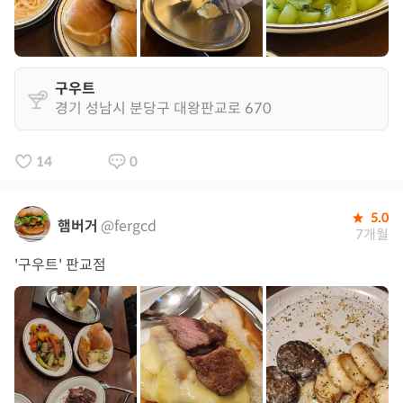
구우트
경기 성남시 분당구 대왕판교로 670
14
0
5.0
햄버거
@fergcd
7개월
'구우트' 판교점