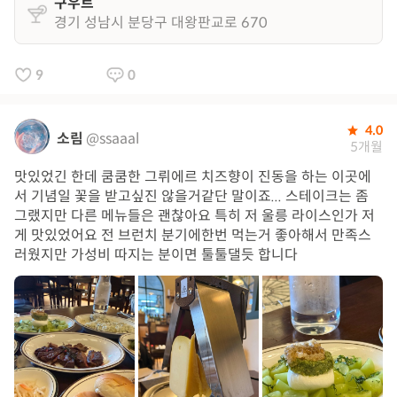
구우트
경기 성남시 분당구 대왕판교로 670
9
0
4.0
소림
@ssaaal
5개월
맛있었긴 한데 쿰쿰한 그뤼에르 치즈향이 진동을 하는 이곳에
서 기념일 꽃을 받고싶진 않을거같단 말이죠... 스테이크는 좀
그랬지만 다른 메뉴들은 괜찮아요 특히 저 울릉 라이스인가 저
게 맛있었어요 전 브런치 분기에한번 먹는거 좋아해서 만족스
러웠지만 가성비 따지는 분이면 툴툴댈듯 합니다