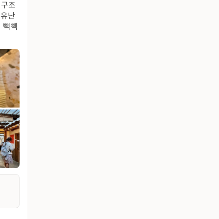
 구조
 유난
 빽빽