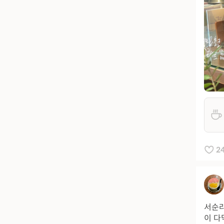
2
서순라
이 다