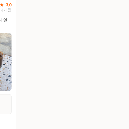
3.0
4개월
의 실