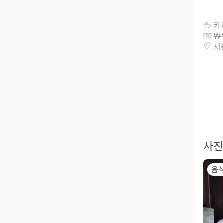
카
서
사진
음