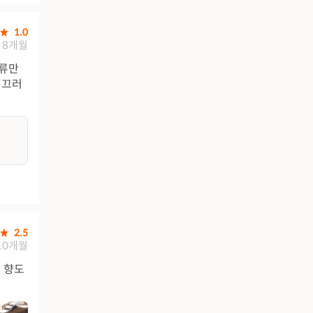
1.0
8개월
주류만
시끄러
2.5
10개월
도 향도