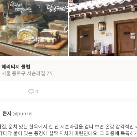
헤리티지 클럽
서울 종로구 서순라길 75
4
0
쁜지
@punzis
길, 운치 있는 한옥에서 한 잔 서순라길을 걷다 보면 온갖 감각적인
닥다닥 붙어 있는 풍경에 살짝 지치기 마련인데요. 그 와중에 독특하