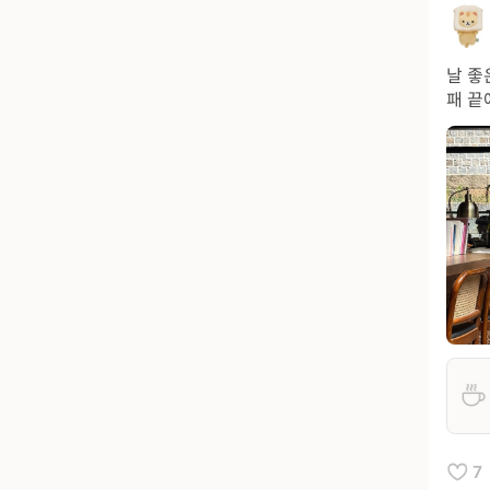
날 좋
패 끝
7