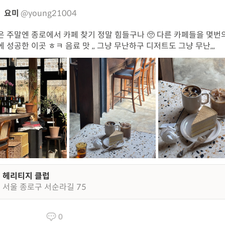
요미
@young21004
은 주말엔 종로에서 카페 찾기 정말 힘들구나 🥺 다른 카페들을 몇번
에 성공한 이곳 ㅎㅋ 음료 맛 ,, 그냥 무난하구 디저트도 그냥 무난,,,
헤리티지 클럽
서울 종로구 서순라길 75
0