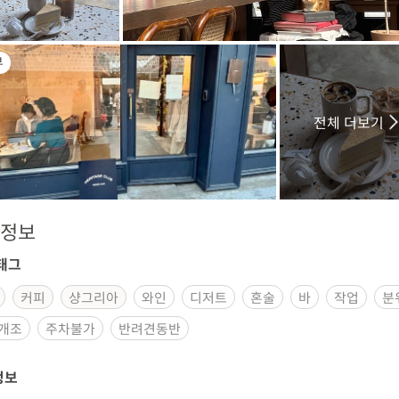
부
전체 더보기
정보
태그
커피
샹그리아
와인
디저트
혼술
바
작업
분
개조
주차불가
반려견동반
정보