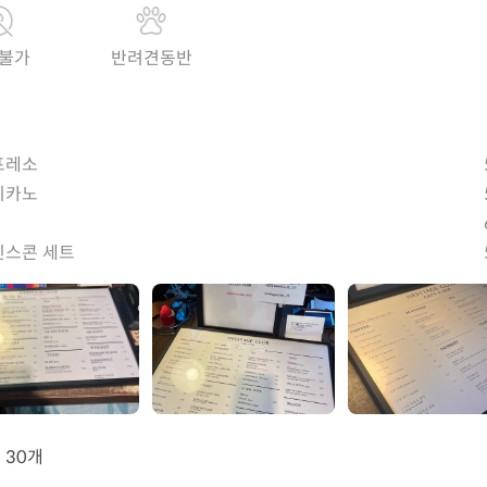
불가
반려견동반
프레소
리카노
인스콘 세트
뷰
30개