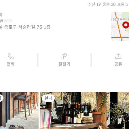
추천 19
좋음 20
보통 5
페
울 종로구 서순라길 75 1층
전화
길찾기
공유
식
실내