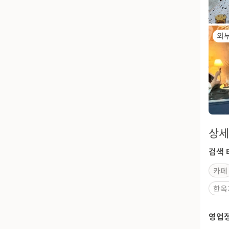
외
상세
검색 
카페
한옥
영업