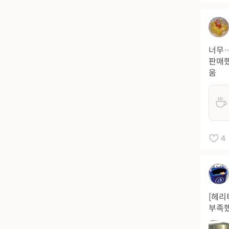
너무…
판매했
움
4
[헤리
부족했