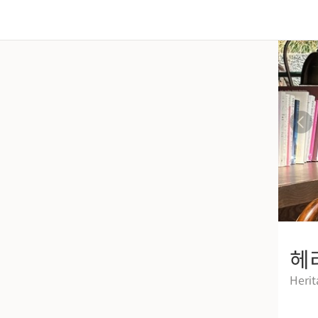
헤
Herit