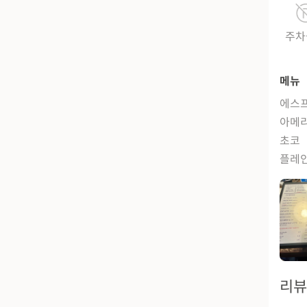
주차
메뉴
에스
아메
초코
플레
리