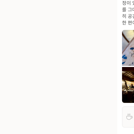
정이 
를 그
히 공
한 편