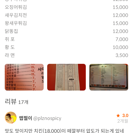
오징어튀김
15,000
새우김치전
12,000
왕새우튀김
15,000
닭똥집
12,000
쥐 포
7,000
황 도
10,000
라 면
3,500
리뷰
17개
3.0
맵찔이
@plznospicy
2개월
맛도 맛이지만 치킨(18,000)이 떼깔부터 압도가 되는게 있네