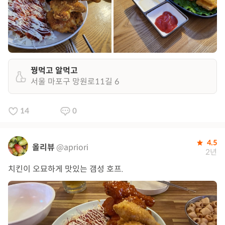
꿩먹고 알먹고
서울 마포구 망원로11길 6
14
0
4.5
올리뷰
@apriori
2년
치킨이 오묘하게 맛있는 갬성 호프.