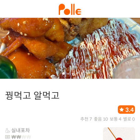
꿩먹고 알먹고
3.4
추천 7
좋음 10
보통 4
별로 0
실내포차