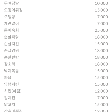
무뼈닭발
10,000
오징어튀김
15,000
오뎅탕
7,000
계란말이
7,000
문어숙회
25,000
순살파닭
18,000
순살치킨
15,000
순살양념
18,000
순살반반
18,000
참소라
18,000
낙지볶음
15,000
파닭
15,000
양념치킨
15,000
치킨(하림)
12,000
김치전
7,000
닭꼬치
15,000
장수마튀김
12,000