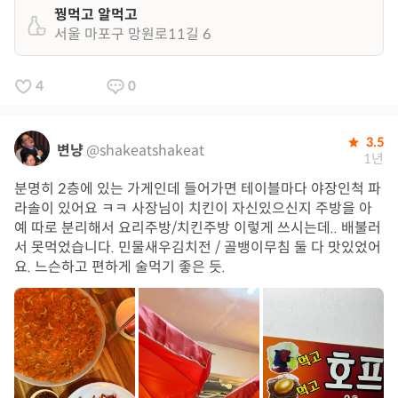
꿩먹고 알먹고
서울 마포구 망원로11길 6
4
0
3.5
변냥
@shakeatshakeat
1년
분명히 2층에 있는 가게인데 들어가면 테이블마다 야장인척 파
라솔이 있어요 ㅋㅋ 사장님이 치킨이 자신있으신지 주방을 아
예 따로 분리해서 요리주방/치킨주방 이렇게 쓰시는데.. 배불러
서 못먹었습니다. 민물새우김치전 / 골뱅이무침 둘 다 맛있었어
요. 느슨하고 편하게 술먹기 좋은 듯.