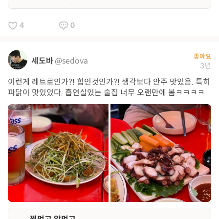
4
0
좋아요
세도바
@sedova
3년
이런게 레트로인가?! 힙인것인가?! 생각보다 안주 맛있음. 특히
파닭이 맛있었다. 흡연실있는 술집 너무 오랜만에 봄ㅋㅋㅋㅋ