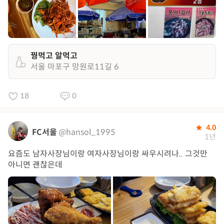
꿩먹고 알먹고
서울 마포구 망원로11길 6
18
0
4.0
FC서울
@hansol_1995
1년
요즘도 남자사장님이랑 여자사장님이랑 싸우시려나.. 그것만
아니면 괜찮은데