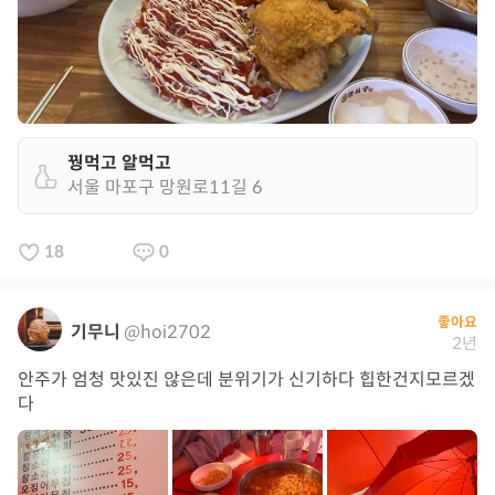
꿩먹고 알먹고
서울 마포구 망원로11길 6
18
0
좋아요
기무니
@hoi2702
2년
안주가 엄청 맛있진 않은데 분위기가 신기하다 힙한건지모르겠
다