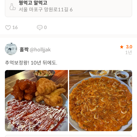
꿩먹고 알먹고
서울 마포구 망원로11길 6
16
0
3.0
홀짝
@holljjak
1년
추억보정왕! 10년 뒤에도.