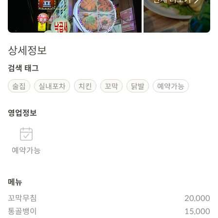
상세정보
검색 태그
술집
실내포차
치킨
꼬막
닭발
예약가능
영업정보
예약가능
메뉴
꼬막무침
20,000
통골뱅이
15,000