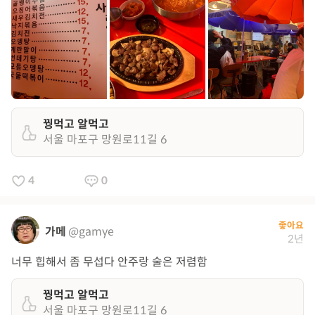
꿩먹고 알먹고
서울 마포구 망원로11길 6
4
0
좋아요
가메
@gamye
2년
너무 힙해서 좀 무섭다 안주랑 술은 저렴함
꿩먹고 알먹고
서울 마포구 망원로11길 6