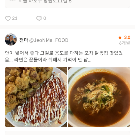
서울 마포구 망원로11길 6
21
0
3.0
전마
@JeoNMa_FOOD
6개월
안이 넓어서 좋다 그걸로 용도를 다하는 포차 닭똥집 맛있었
음... 라면은 끝물이라 취해서 기억이 안 남...