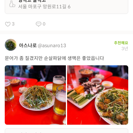
꿩먹고 알먹고
서울 마포구 망원로11길 6
3
0
추천해요
아스나로
@asunaro13
3년
문어가 좀 질겼지만 순살파닭에 생맥은 좋았읍니다