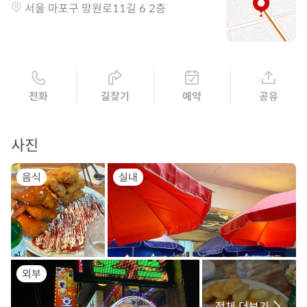
서울 마포구 망원로11길 6 2층
전화
길찾기
예약
공유
사진
음식
실내
외부
전체 더보기