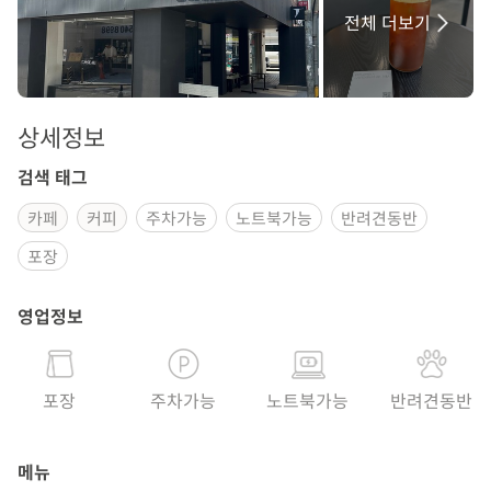
전체 더보기
상세정보
검색 태그
카페
커피
주차가능
노트북가능
반려견동반
포장
영업정보
포장
주차가능
노트북가능
반려견동반
메뉴