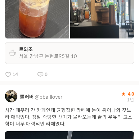
르와조
서울 강남구 논현로95길 10
14
0
4.0
뽈러버
@bballlover
1년
시간 때우러 간 카페인데 균형잡힌 라떼에 눈이 튀어나와 찾느
라 애먹었다. 정말 즉당한 산미가 올라오는데 끝의 우유의 고소
함이 너무 매력적인 라떼였다.