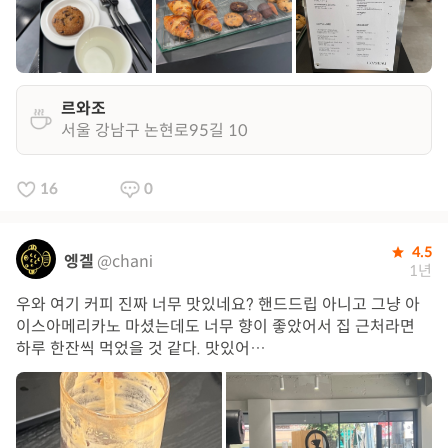
르와조
서울 강남구 논현로95길 10
16
0
4.5
엥겔
@chani
1년
우와 여기 커피 진짜 너무 맛있네요? 핸드드립 아니고 그냥 아
이스아메리카노 마셨는데도 너무 향이 좋았어서 집 근처라면
하루 한잔씩 먹었을 것 같다. 맛있어…