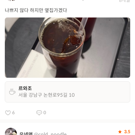
8개월
나쁘지 않다 하지만 옆집가겠다
르와조
서울 강남구 논현로95길 10
6
0
3.5
우넹면
@cold_noodle