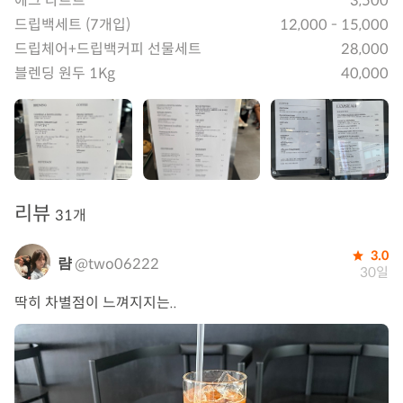
에그 타르트
3,500
드립백세트 (7개입)
12,000 - 15,000
드립체어+드립백커피 선물세트
28,000
블렌딩 원두 1Kg
40,000
리뷰
31개
3.0
럄
@two06222
30일
딱히 차별점이 느껴지지는..