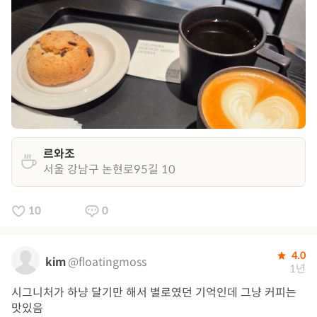
르와조
서울 강남구 논현로95길 10
10
0
4.0
kim
@floatingmoss
1년
시그니처가 하냥 달기만 해서 별로였던 기억인데 그냥 커피는
맛있음