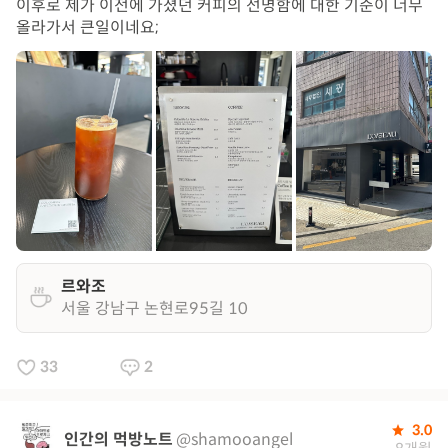
이후로 제가 이전에 가졌던 커피의 선명함에 대한 기준이 너무
올라가서 큰일이네요;
르와조
서울 강남구 논현로95길 10
33
2
3.0
인간의 먹방노트
@shamooangel