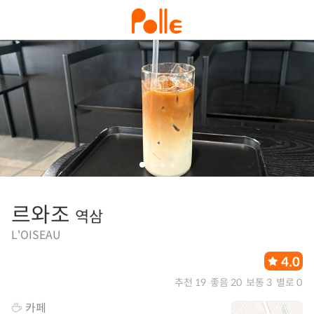
르와조
역삼
L'OISEAU
4.0
추천 19
좋음 20
보통 3
별로 0
카페