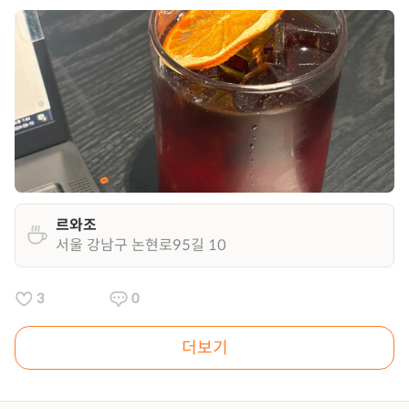
르와조
서울 강남구 논현로95길 10
3
0
더보기