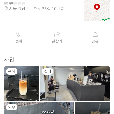
서울 강남구 논현로95길 10 1층
전화
길찾기
공유
사진
음식
실내
외부