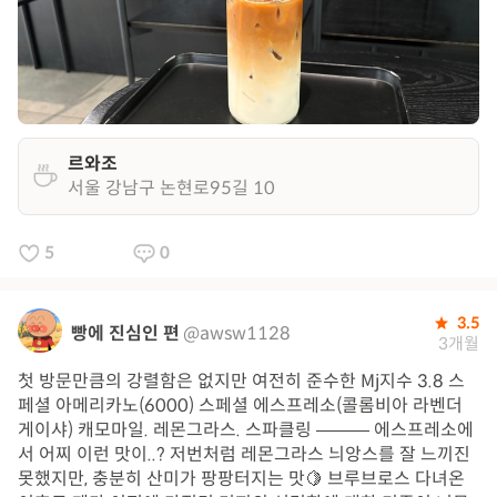
르와조
서울 강남구 논현로95길 10
5
0
3.5
빵에 진심인 편
@awsw1128
3개월
첫 방문만큼의 강렬함은 없지만 여전히 준수한 Mj지수 3.8 스
페셜 아메리카노(6000) 스페셜 에스프레소(콜롬비아 라벤더
게이샤) 캐모마일. 레몬그라스. 스파클링 ——— 에스프레소에
서 어찌 이런 맛이..? 저번처럼 레몬그라스 늬앙스를 잘 느끼진
못했지만, 충분히 산미가 팡팡터지는 맛🍋 브루브로스 다녀온