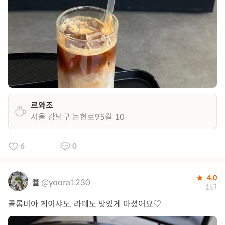
르와조
서울 강남구 논현로95길 10
6
0
4.0
율
@yoora1230
1년
콜롬비아 게이샤도, 라떼도 맛있게 마셨어요♡