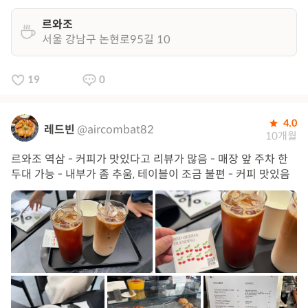
르와조
서울 강남구 논현로95길 10
19
0
4.0
레드빈
@aircombat82
10개월
르와조 역삼 - 커피가 맛있다고 리뷰가 많음 - 매장 앞 주차 한
두대 가능 - 내부가 좀 추움, 테이블이 조금 불편 - 커피 맛있음