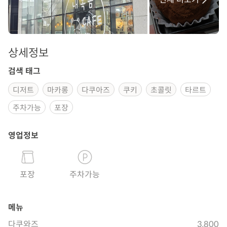
상세정보
검색 태그
디저트
마카롱
다쿠아즈
쿠키
초콜릿
타르트
주차가능
포장
영업정보
포장
주차가능
메뉴
다쿠와즈
3,800