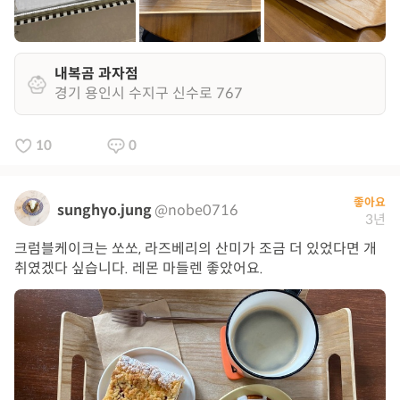
내복곰 과자점
경기 용인시 수지구 신수로 767
10
0
좋아요
sunghyo.jung
@nobe0716
3년
크럼블케이크는 쏘쏘, 라즈베리의 산미가 조금 더 있었다면 개
취였겠다 싶습니다. 레몬 마들렌 좋았어요.