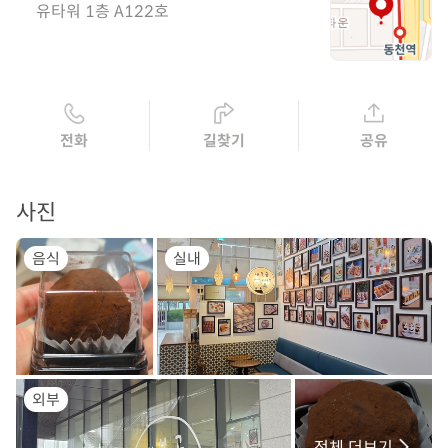
유타워 1층 A122호
전화
길찾기
공유
사진
음식
실내
외부
전체 더보기