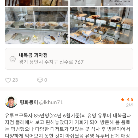
내복곰 과자점
경기 용인시 수지구 신수로 767
23
0
4.5
평화동이
@lkhun71
2년
유투브구독자 85만명(24년 6월기준)의 유명 유투버 내복곰과
자점 뽈레에서 보고 핀해놓았다가 기회가 되어 방문해 봄 음료
는 평범했으나 다양한 디저트가 맛있는 곳 식사 후 방문이어서
다양하게 먹어보지 못한 것이 아쉬웠음 유명 유투버 답게 매장