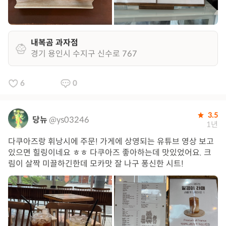
내복곰 과자점
경기 용인시 수지구 신수로 767
6
0
3.5
당뉴
@ys03246
1년
다쿠아즈랑 휘낭시에 주문! 가게에 상영되는 유튜브 영상 보고
있으면 힐링이네요 ㅎㅎ 다쿠아즈 좋아하는데 맛있었어요. 크
림이 살짝 미끌하긴한데 모카맛 잘 나구 퐁신한 시트!