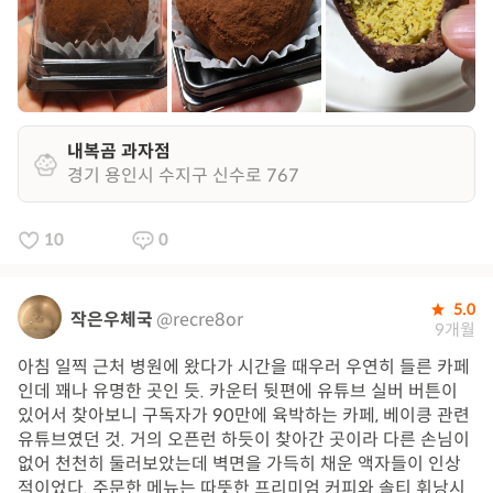
내복곰 과자점
경기 용인시 수지구 신수로 767
10
0
5.0
작은우체국
@recre8or
9개월
아침 일찍 근처 병원에 왔다가 시간을 때우러 우연히 들른 카페
인데 꽤나 유명한 곳인 듯. 카운터 뒷편에 유튜브 실버 버튼이
있어서 찾아보니 구독자가 90만에 육박하는 카페, 베이킁 관련
유튜브였던 것. 거의 오픈런 하듯이 찾아간 곳이라 다른 손님이
없어 천천히 둘러보았는데 벽면을 가득히 채운 액자들이 인상
적이었다. 주문한 메뉴는 따뜻한 프리미엄 커피와 솔티 휘낭시