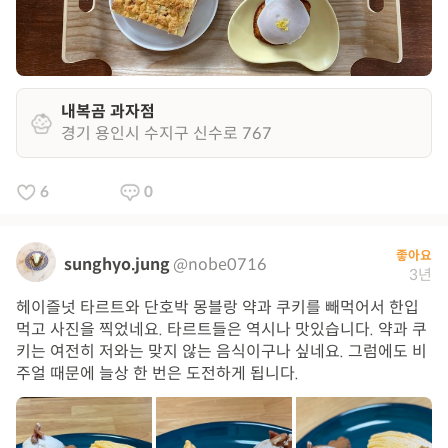
내복곰 과자점
경기 용인시 수지구 신수로 767
6
0
좋아요
sunghyo.jung
@nobe0716
3년
헤이즐넛 타르트와 단호박 몽블랑 약과 쿠키를 빼먹어서 한입
먹고 사진을 찍었네요. 타르트들은 역시나 맛있습니다. 약과 쿠
키는 여전히 저와는 맞지 않는 음식이구나 싶네요. 그럼에도 비
주얼 때문에 늘상 한 번은 도전하게 됩니다.