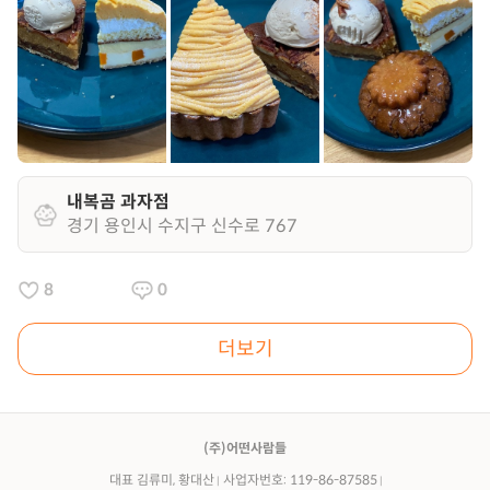
내복곰 과자점
경기 용인시 수지구 신수로 767
8
0
더보기
(주)어떤사람들
대표 김류미, 황대산
사업자번호: 119-86-87585