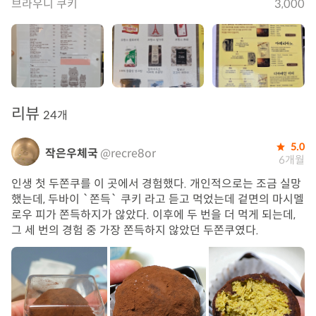
브라우니 쿠키
3,000
리뷰
24개
5.0
작은우체국
@recre8or
6개월
인생 첫 두쫀쿠를 이 곳에서 경험했다. 개인적으로는 조금 실망
했는데, 두바이 `쫀득` 쿠키 라고 듣고 먹었는데 겉면의 마시멜
로우 피가 쫀득하지가 않았다. 이후에 두 번을 더 먹게 되는데,
그 세 번의 경험 중 가장 쫀득하지 않았던 두쫀쿠였다.