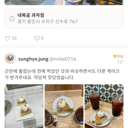
내복곰 과자점
경기 용인시 수지구 신수로 767
10
0
좋아요
sunghyo.jung
@nobe0716
2년
간만에 들렀는데 전에 먹었던 것과 비슷하면서도 다른 케이크
가 반겨주네요. 적당히 맛있었습니다.