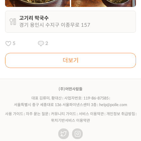
고기리 막국수
경기 용인시 수지구 이종무로 157
5
2
더보기
(주)어떤사람들
대표 김류미, 황대산
사업자번호: 119-86-87585
서울특별시 중구 세종대로 136 서울파이낸스센터 3층
help@polle.com
사용 가이드
자주 묻는 질문
커뮤니티 가이드
서비스 이용약관
개인정보 취급방침
위치기반서비스 이용약관