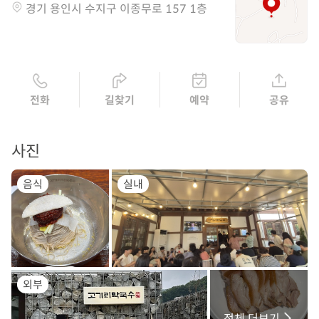
경기 용인시 수지구 이종무로 157 1층
전화
길찾기
예약
공유
사진
음식
실내
외부
전체 더보기