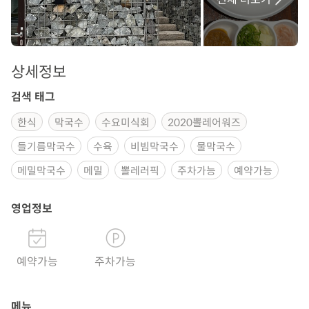
상세정보
검색 태그
한식
막국수
수요미식회
2020뽈레어워즈
들기름막국수
수육
비빔막국수
물막국수
메밀막국수
메밀
뽈레러픽
주차가능
예약가능
영업정보
예약가능
주차가능
메뉴