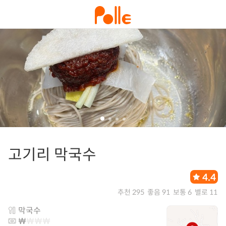
고기리 막국수
4.4
추천 295
좋음 91
보통 6
별로 11
막국수