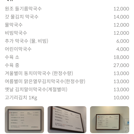
원조 들기름막국수
12,000
갓 물김치 막국수
14,000
물막국수
12,000
비빔막국수
12,000
추가 막국수 (물, 비빔)
6,000
어린이막국수
4,000
수육 소
18,000
수육 중
27,000
겨울별미 동치미막국수 (한정수량)
13,000
여름별미 맑은열무김치막국수(한정수량)
13,000
옛날 김치말이막국수(계절별미)
13,000
고기리김치 1Kg
10,000