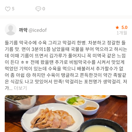
5
0
5.0
까악
@icedof
1개월
들기름 막국수에 수육 그리고 막걸리 한병. 차분하고 정갈한 들
기름 맛. 면이 3분의1쯤 남았을때 국물을 부어 먹으라고 하시는
데 이때 기름이 뜨면서 김가루가 풀어지니 꼭 미역국 같은 느낌
이 든다 ㅎㅎ 전에 왔을땐 추가로 비빔막국수를 시켜서 맛있게
먹었던 기억이 있는데 수육을 먹으니 배불러서 추가할수가 없
어 좀 아쉽 😢 하지만 수육이 탱글하고 쫀득한것이 약간 족발같
은 식감도 나고 맛있어서 만족! 막걸리는 포천명가 생막걸리. 저
가...
더보기