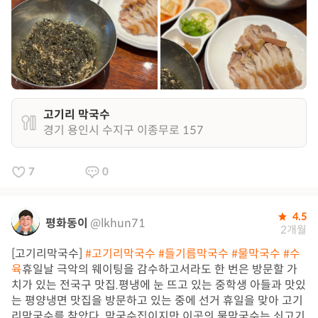
고기리 막국수
경기 용인시 수지구 이종무로 157
7
0
4.5
평화동이
@lkhun71
2개월
[고기리막국수]
#고기리막국수
#들기름막국수
#물막국수
#수
육
​휴일날 극악의 웨이팅을 감수하고서라도 한 번은 방문할 가
치가 있는 전국구 맛집. ​평냉에 눈 뜨고 있는 중학생 아들과 맛있
는 평양냉면 맛집을 방문하고 있는 중에 선거 휴일을 맞아 고기
리막국수를 찾았다. 막국수집이지만 이곳의 물막국수는 쇠고기