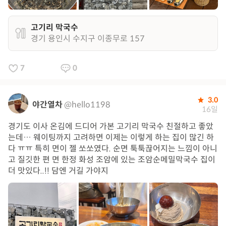
고기리 막국수
경기 용인시 수지구 이종무로 157
7
0
3.0
야간열차
@hello1198
16일
경기도 이사 온김에 드디어 가본 고기리 막국수 친절하고 좋았
는데… 웨이팅까지 고려하면 이제는 이렇게 하는 집이 많긴 하
다 ㅠㅠ 특히 면이 젤 쏘쏘였다. 순면 툭툭끊어지는 느낌이 아니
고 질깃한 편 면 한정 화성 조암에 있는 조암순메밀막국수 집이
더 맛있다..!! 담엔 거길 가야지