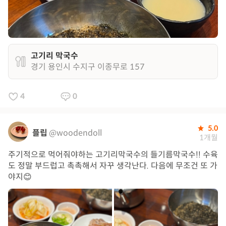
고기리 막국수
경기 용인시 수지구 이종무로 157
4
0
5.0
플립
@woodendoll
1개월
주기적으로 먹어줘야하는 고기리막국수의 들기름막국수!! 수육
도 정말 부드럽고 촉촉해서 자꾸 생각난다. 다음에 무조건 또 가
야지😊