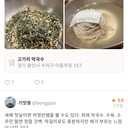
고기리 막국수
경기 용인시 수지구 이종무로 157
7
0
5.0
기맛봉
@bongqoo
1개월
새해 첫날이면 허영만쌤을 볼 수도 있다. 최애 막국수. 수육. 소
주만 팔면 정말 갓벽. 막걸리로도 충분하지만 배가 부르는 느낌
이 너무 싫다..