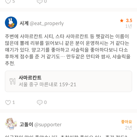
5
0
3.5
시계
@eat_properly
1년
주변에 사마르칸트 시티, 스타 사마르칸트 등 헷갈리는 이름이
많은데 뽈레 리뷰를 읽어보니 같은 분이 운영하시는 거 같다는
얘기가 있다. 양고기를 좋아하고 샤슬릭을 좋아하다보니 다소
후하게 점수를 준 거 같기도… 만두같은 만티와 쌈사, 샤슬릭을
추천.
사마르칸트
서울 중구 마른내로 159-21
1
0
좋아요
고돌이
@supporter
2년