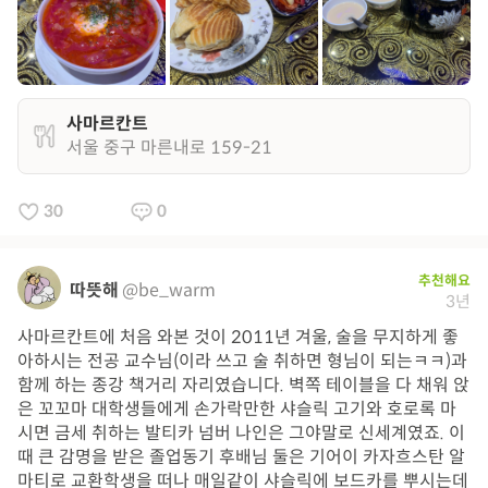
사마르칸트
서울 중구 마른내로 159-21
30
0
추천해요
따뜻해
@be_warm
3년
사마르칸트에 처음 와본 것이 2011년 겨울, 술을 무지하게 좋
아하시는 전공 교수님(이라 쓰고 술 취하면 형님이 되는ㅋㅋ)과
함께 하는 종강 책거리 자리였습니다. 벽쪽 테이블을 다 채워 앉
은 꼬꼬마 대학생들에게 손가락만한 샤슬릭 고기와 호로록 마
시면 금세 취하는 발티카 넘버 나인은 그야말로 신세계였죠. 이
때 큰 감명을 받은 졸업동기 후배님 둘은 기어이 카자흐스탄 알
마티로 교환학생을 떠나 매일같이 샤슬릭에 보드카를 뿌시는데