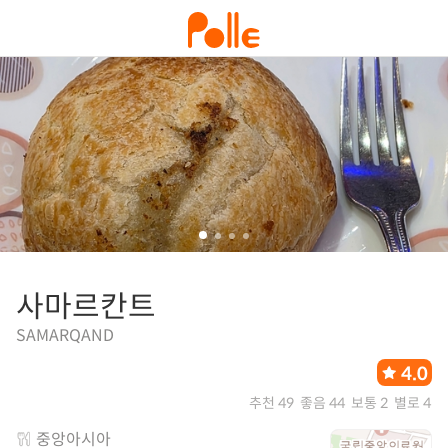
사마르칸트
SAMARQAND
4.0
추천 49
좋음 44
보통 2
별로 4
중앙아시아