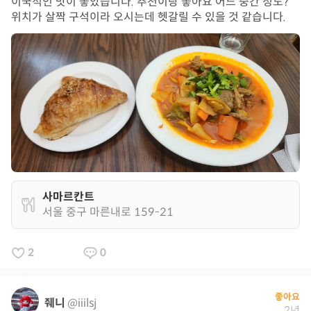
이국적인 맛이 좋았습니다. 추천이랑 좋아요 어느 중간 정도?
위치가 살짝 구석이라 오시는데 헷갈릴 수 있을 것 같습니다.
사마르칸트
서울 중구 마른내로 159-21
2
0
좋아요
줴니
@iiilsj
2년