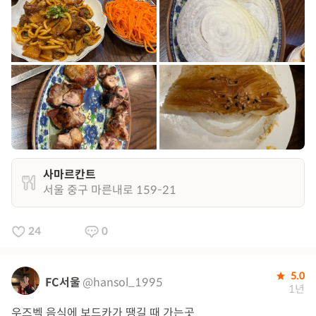
사마르칸트
서울 중구 마른내로 159-21
24
0
5.0
FC서울
@hansol_1995
1년
우즈벡 음식에 보드카가 땡길 때 가는곳