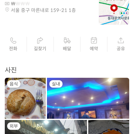
서울 중구 마른내로 159-21 1층
전화
길찾기
배달
예약
공유
사진
음식
실내
외부