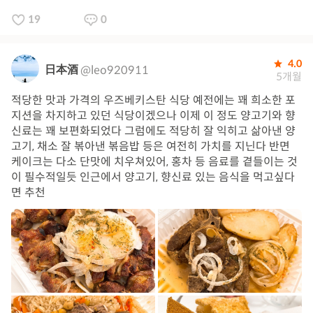
19
0
4.0
日本酒
@leo920911
5개월
적당한 맛과 가격의 우즈베키스탄 식당 예전에는 꽤 희소한 포
지션을 차지하고 있던 식당이겠으나 이제 이 정도 양고기와 향
신료는 꽤 보편화되었다 그럼에도 적당히 잘 익히고 삶아낸 양
고기, 채소 잘 볶아낸 볶음밥 등은 여전히 가치를 지닌다 반면
케이크는 다소 단맛에 치우쳐있어, 홍차 등 음료를 곁들이는 것
이 필수적일듯 인근에서 양고기, 향신료 있는 음식을 먹고싶다
면 추천