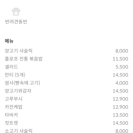
반려견동반
메뉴
양고기 샤슬릭
8,000
플로프 전통 볶음밥
11,500
샐러드
5,500
만티 (5개)
14,500
쌈사(빵속에 고기)
4,000
양고기와감자
14,500
고루부시
12,900
카잔케밥
12,900
타바카
13,500
컷트렛
14,500
소고기 샤슬릭
8,000