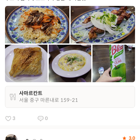
사마르칸트
서울 중구 마른내로 159-21
3
0
3.0