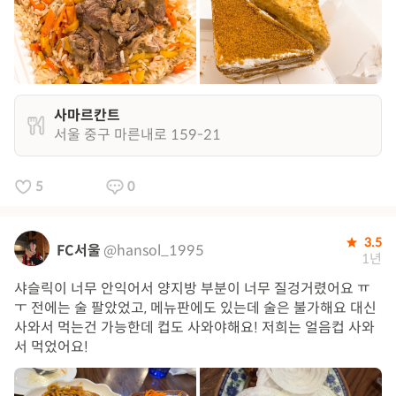
사마르칸트
서울 중구 마른내로 159-21
5
0
3.5
FC서울
@hansol_1995
1년
샤슬릭이 너무 안익어서 양지방 부분이 너무 질겅거렸어요 ㅠ
ㅜ 전에는 술 팔았었고, 메뉴판에도 있는데 술은 불가해요 대신
사와서 먹는건 가능한데 컵도 사와야해요! 저희는 얼음컵 사와
서 먹었어요!