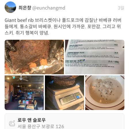
최은창
@eunchangmd
3일
Giant beef rib 브리스켓이나 풀드포크에 감질난 바베큐 러버
들에게. 통소갈비 바베큐. 원시인에 가까운. 포만감. 그리고 위
스키. 취기 행복이 양념.
로우 앤 슬로우
서울 용산구 보광로 126