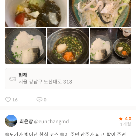
현해
서울 강남구 도산대로 318
16
0
4.0
최은창
@eunchangmd
1개월
술도가가 빚어낸 한식 코스 술이 주면 안주가 되고, 밥이 주면