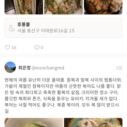
호롱불
서울 용산구 이태원로16길 15
16
0
최은창
@eunchangmd
3일
현해의 여름 유난히 더운 올여름. 중복과 말복 사이의 찜통더위.
가을이 제철인 참복이지만 여름의 산뜻한 복어도 나름 좋다. 맑
은 탕 속의 희디희고 촉촉한 활복의 살점, 크리미한 정소 구이,
쫄깃한 복회와 폰즈, 식욕을 돋우는 유비키, 지겨울 새가 없다.
복어는 사철 먹어도 좋구나. 복중 복이라. 모두 복 많이 받으시
길.