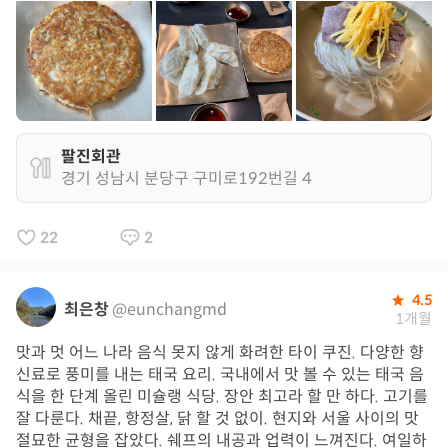
팔진회관
경기 성남시 분당구 구미로192번길 4
22
2
4.5
최은창
@eunchangmd
1개월
맛과 멋 어느 나라 음식 못지 않게 화려한 타이 쿠진. 다양한 향
신료로 풍미를 내는 태국 요리. 국내에서 맛 볼 수 있는 태국 음
식을 한 단계 올린 미슐랭 식당. 장안 최고라 할 만 하다. 고기를
잘 다룬다. 채끝, 항정살, 닭 할 것 없이. 현지와 서울 사이의 맛
절묘한 균형을 잡았다. 쉐프의 내공과 업력이 느껴진다. 여일하