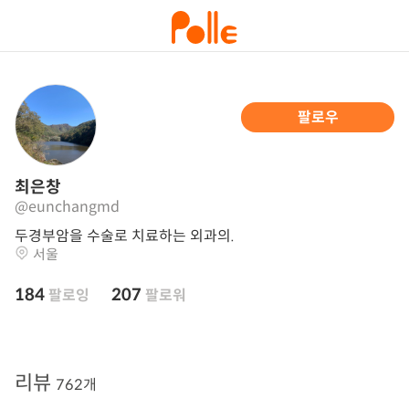
팔로우
최은창
@eunchangmd
두경부암을 수술로 치료하는 외과의.
서울
184
207
팔로잉
팔로워
리뷰
762개