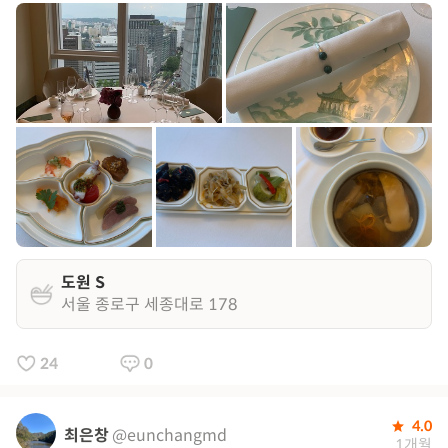
도원 S
서울 종로구 세종대로 178
24
0
4.0
최은창
@eunchangmd
1개월