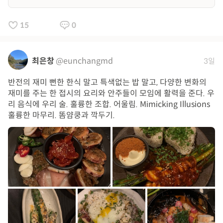
15
0
최은창
@eunchangmd
3일
반전의 재미 뻔한 한식 말고 특색없는 밥 말고, 다양한 변화의
재미를 주는 한 접시의 요리와 안주들이 모임에 활력을 준다. 우
리 음식에 우리 술. 훌륭한 조합. 어울림. Mimicking Illusions
훌륭한 마무리. 똠얌쿵과 깍두기.