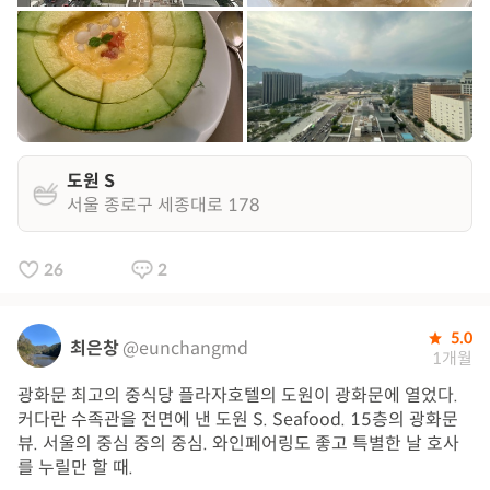
도원 S
서울 종로구 세종대로 178
26
2
5.0
최은창
@eunchangmd
1개월
광화문 최고의 중식당 플라자호텔의 도원이 광화문에 열었다.
커다란 수족관을 전면에 낸 도원 S. Seafood. 15층의 광화문
뷰. 서울의 중심 중의 중심. 와인페어링도 좋고 특별한 날 호사
를 누릴만 할 때.