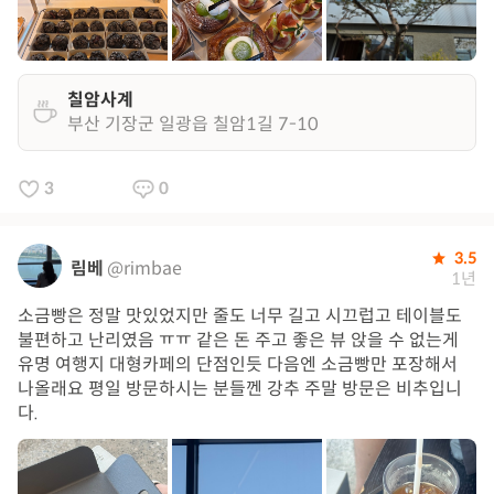
칠암사계
부산 기장군 일광읍 칠암1길 7-10
3
0
3.5
림베
@rimbae
1년
소금빵은 정말 맛있었지만 줄도 너무 길고 시끄럽고 테이블도
불편하고 난리였음 ㅠㅠ 같은 돈 주고 좋은 뷰 앉을 수 없는게
유명 여행지 대형카페의 단점인듯 다음엔 소금빵만 포장해서
나올래요 평일 방문하시는 분들껜 강추 주말 방문은 비추입니
다.