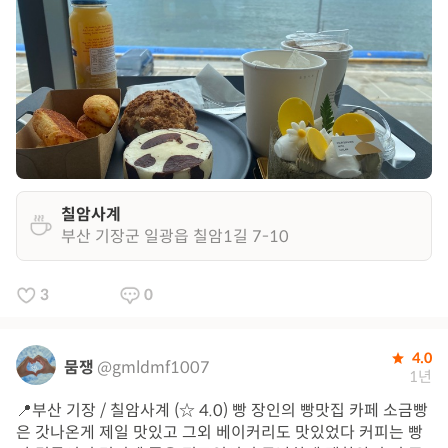
칠암사계
부산 기장군 일광읍 칠암1길 7-10
3
0
4.0
뭄쟁
@gmldmf1007
1년
📍부산 기장 / 칠암사계 (☆ 4.0) 빵 장인의 빵맛집 카페 소금빵
은 갓나온게 제일 맛있고 그외 베이커리도 맛있었다 커피는 빵