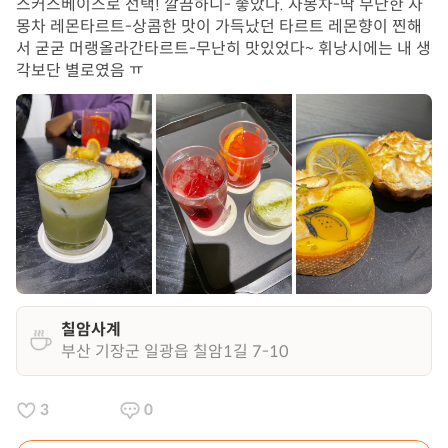
스커스베이스로 선택! 깔끔하니- 좋았다. 자몽차-딱 무난한 자
몽차 레몬타르트-상콤한 맛이 가득났던 타르트 레몬향이 찐해
서 굳굳 머랭올라간타르트-무난히 맛있었다~ 휘낭시에는 내 생
각보단 별로였음 ㅠ
칠암사계
부산 기장군 일광읍 칠암1길 7-10
3
0