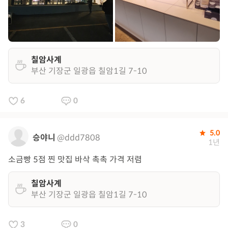
칠암사계
부산 기장군 일광읍 칠암1길 7-10
6
0
5.0
승야니
@ddd7808
1년
소금빵 5점 찐 맛집 바삭 촉촉 가격 저렴
칠암사계
부산 기장군 일광읍 칠암1길 7-10
3
0