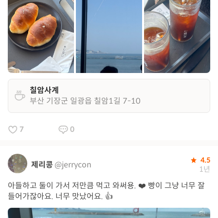
칠암사계
부산 기장군 일광읍 칠암1길 7-10
7
0
4.5
제리콩
@jerrycon
1년
아들하고 둘이 가서 저만큼 먹고 와써용. ❤️ 빵이 그냥 너무 잘
들어가잖아요. 너무 맛났어요. 👍