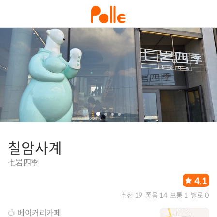
칠암사계
七岩四季
4.1
추천 19
좋음 14
보통 1
별로 0
베이커리카페