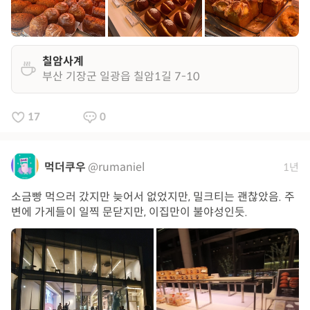
칠암사계
부산 기장군 일광읍 칠암1길 7-10
17
0
먹더쿠우
@rumaniel
1년
소금빵 먹으러 갔지만 늦어서 없었지만, 밀크티는 괜찮았음. 주
변에 가게들이 일찍 문닫지만, 이집만이 불야성인듯.