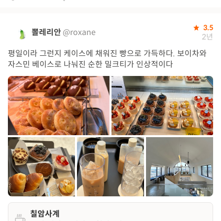
3.5
뽈레리안
@roxane
2년
평일이라 그런지 케이스에 채워진 빵으로 가득하다. 보이차와
자스민 베이스로 나눠진 순한 밀크티가 인상적이다
칠암사계