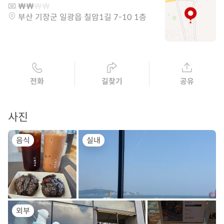
부산 기장군 일광읍 칠암1길 7-10 1층
전화
길찾기
공유
사진
음식
실내
외부