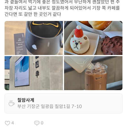
과 곁들여서 먹기에 좋은 정도였어서 무난하게 괜찮았던 편 주
차장 자리도 넓고 내부도 깔끔하게 되어있어서 기장 쪽 카페를
간다면 또 갈만 한 곳인거 같다
칠암사계
부산 기장군 일광읍 칠암1길 7-10
4
0