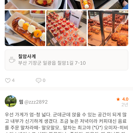
칠암사계
부산 기장군 일광읍 칠암1길 7-10
4
0
4.0
밈
@zzz2892
2년
우선 가게가 엄-청 넓다. 군데군데 앉을 수 있는 공간이 되게 많
고 내부가 신기하게 생겼다. 조금 늦은 저녁이라 커피대신 음료
를 주문 말차라떼- 말모말모.. 말차는 최고야 (*Ü*) 오미자-히비