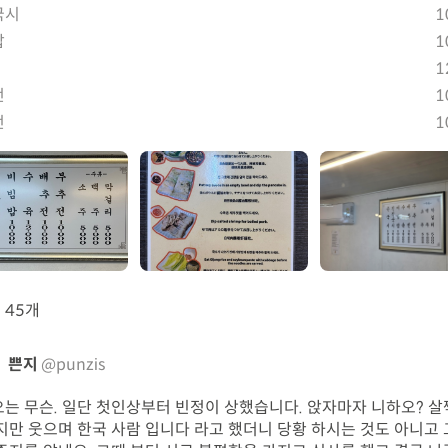
국시
1
밥
1
1
전
1
전
1
뷰
45개
쁜지
@punzis
는 무슨. 일단 첫인상부터 빈정이 상했습니다. 앉자마자 니하오? 살
지만 웃으며 한국 사람 입니다 라고 했더니 당황 하시는 것도 아니고