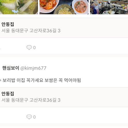
안동집
서울 동대문구 고산자로36길 3
1
0
핸심보이
@kimjm677
 보리밥 이집 꼭가세요 보쌈은 꼭 먹어야됨
안동집
서울 동대문구 고산자로36길 3
0