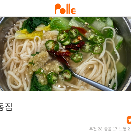
동집
추천 26
좋음 17
보통 2