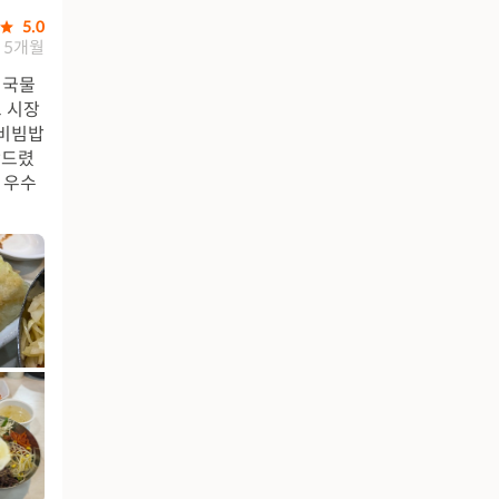
5.0
5개월
 국물
 시장
 비빔밥
탁드렸
 우수