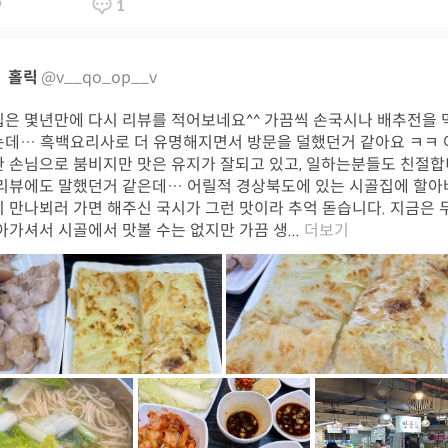
9
1
홀릭
@v__qo_op__v
은 몇년만에 다시 리뷰를 적어보네요^^ 가끔씩 손국시나 배추전을
데… 흑백요리사로 더 유명해지면서 방문을 덜했던거 같아요 ㅋㅋ
 손님으로 붐비지만 맛은 유지가 잘되고 있고, 일하는분들도 친절합
리뷰에도 말했던거 같은데… 어릴적 경상북도에 있는 시골집에 할아
 만나뵈러 가면 해주신 국시가 그런 맛이라 추억 돋습니다. 지금은 
아가셔서 시골에서 맛볼 수는 없지만 가끔 생...
더보기