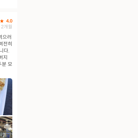
4.0
2개월
 먹으러
 여전히
니다.
버지
두분 모