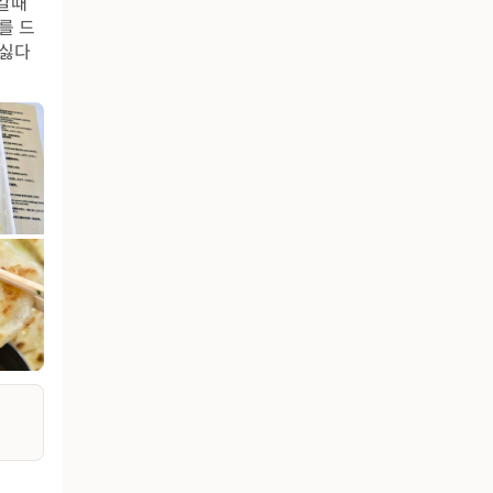
나갈때
를 드
 싫다