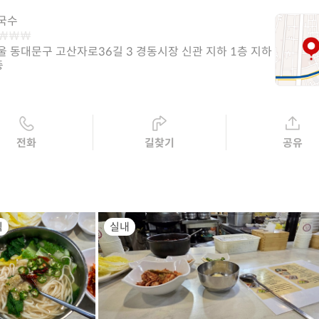
국수
울 동대문구 고산자로36길 3 경동시장 신관 지하 1층 지하
층
전화
길찾기
공유
식
실내