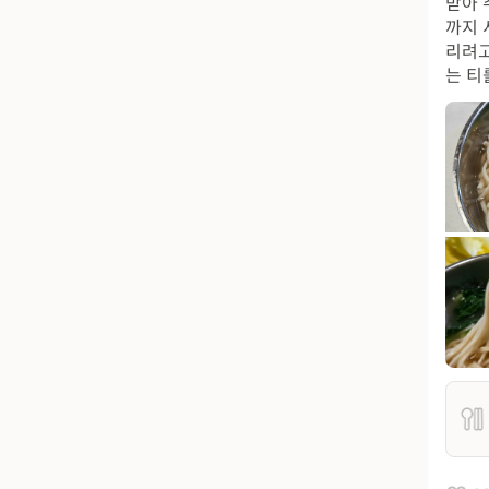
받아 
까지 
리려고
는 티