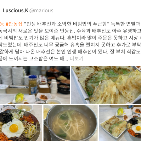
Luscious.K
@marious
기동
#안동집
"인생 배추전과 소박한 비빔밥의 푸근함" 독특한 면빨과
동국시의 새로운 맛을 보여준 안동집. 수육과 배추전도 아주 유명하고
게 비빔밥도 인기가 많은 메뉴다. 혼밥이라 많이 주문은 못하고 시장
탁드렸는데, 배주천도 너무 궁금해 유혹을 떨치지 못하고 추가로 부
정갈하게 담아 나온 배추전은 본인 인생 배추전이 됐다. 잘 부쳐 식감도
끝에 느껴지는 고소함은 여느 배...
더보기