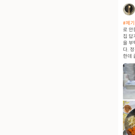
#제
로 안
집 답
을 부
다. 
한데 