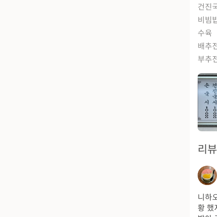
건진
비빔
수육
배추
부추
리
니하오
황 했