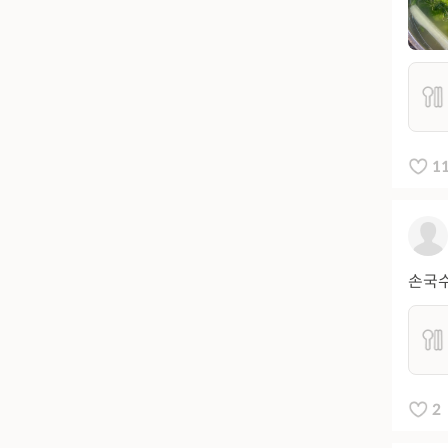
1
손국수
2