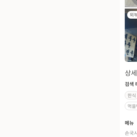
외
상세
검색 
한식
먹을
메뉴
손국