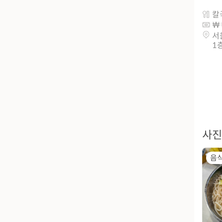
칼
서
1
사진
음