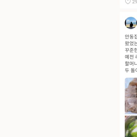
2
안동집
왔었는
꾸준한
예전 
할머니
두 돌