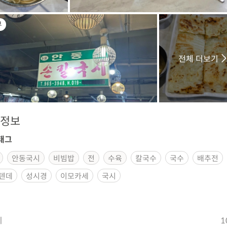
부
전체 더보기
정보
태그
안동국시
비빔밥
전
수육
칼국수
국수
배추전
텐데
성시경
이모카세
국시
시
1