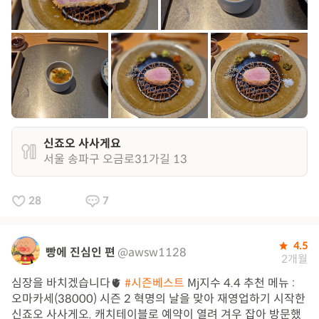
신죠오 사사게요
서울 송파구 오금로31가길 13
28
7
4.5
빵에 진심인 편
@awsw1128
2개월
심장을 바치겠습니다🫀
#시즌베스트
Mj지수 4.4 추천 메뉴 :
오마카세(38000) 시즌 2 혁명의 날을 맞아 재영업하기 시작한
신죠오 사사게오. 캐치테이블로 예약이 열려 겨우 잡아 방문했