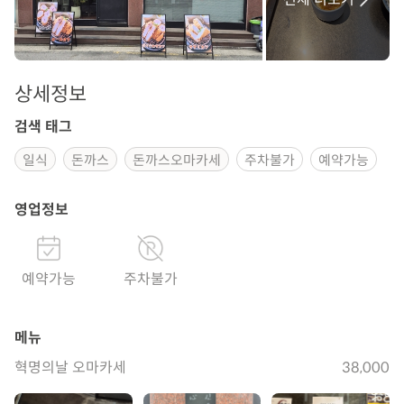
상세정보
검색 태그
일식
돈까스
돈까스오마카세
주차불가
예약가능
영업정보
예약가능
주차불가
메뉴
혁명의날 오마카세
38,000