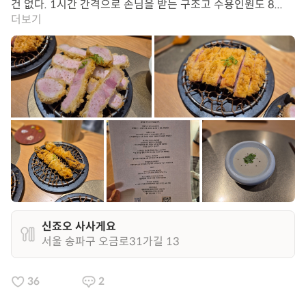
건 없다. 1시간 간격으로 손님을 받는 구조고 수용인원도 8...
더보기
신죠오 사사게요
서울 송파구 오금로31가길 13
36
2