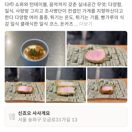
다🫡 쇼파와 턴테이블, 음악까지 갖춘 실내공간 무엇; 다양함,
일식, 사랑방 그리고 조사병단이 컨셉인 가게를 지향하신다고
한다 다양함 여러 품종, 튀기는 온도, 튀기는 기름, 빵가루의 식
감 일식 클래식한 일식 코스, 돈카츠 ...
더보기
신죠오 사사게요
서울 송파구 오금로31가길 13