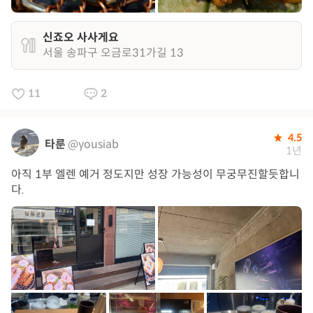
신죠오 사사게요
서울 송파구 오금로31가길 13
11
2
4.5
타룬
@yousiab
1년
아직 1부 엘렌 예거 정도지만 성장 가능성이 무궁무진할듯합니
다.