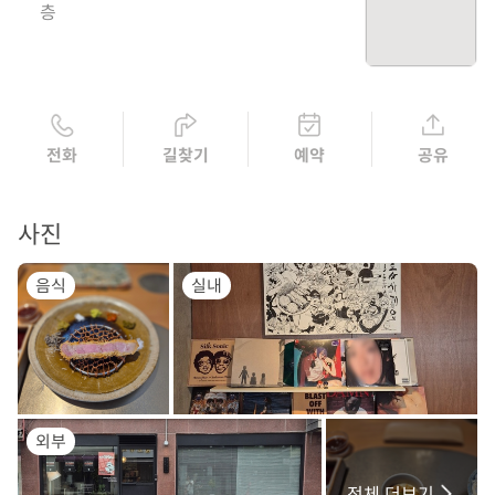
층
전화
길찾기
예약
공유
사진
음식
실내
외부
전체 더보기