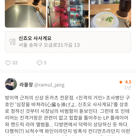
신죠오 사사게요
서울 송파구 오금로31가길 13
32
5
4.5
라물장
@ramul_jang
1년
방이역 근처의 신상 돈카츠 전문점. <진격의 거인> 조사병단 구
호인 '심장을 바쳐라(心臓を捧げよ, 신조오 사사게요)'를 상호
로 정하신 것부터 사장님의 비범함이 돋보인다. 그런데 또 인테
리어는 진격거랑은 관련이 없고 힙합을 틀어주는 LP 플레이어
와 켄드릭 라마 앨범들... 다방면에서 덕력이 상당하신 듯 하다.
다행히(?) 뇌척수액 와인이라던지 빙폭석 컨디먼츠라던지 이런