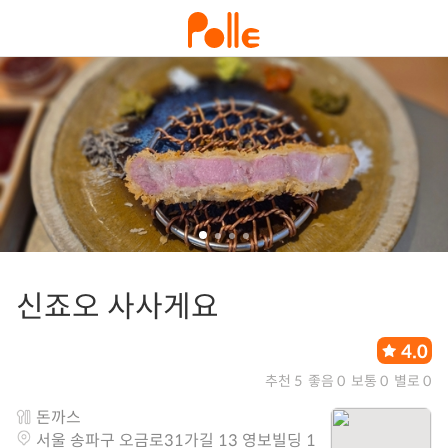
신죠오 사사게요
4.0
추천 5
좋음 0
보통 0
별로 0
돈까스
서울 송파구 오금로31가길 13 영보빌딩 1