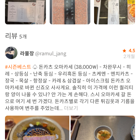
리뷰
5개
4.5
라물장
@ramul_jang
2개월
#시즌베스트
♤ 돈카츠 오마카세 (38,000₩) - 차완무시 - 히
레 - 상등심 - 난축 등심 - 우리흑돈 등심 - 츠케멘 - 멘치카츠 -
장국 - 목살 - 항정살 - 카레 & 삼겹살 - 아이스크림 돈카츠 오
마카세로 바뀐 신죠오 사사게요. 솔직히 이 가격에 이런 퀄리티
랑 양이 나올 수 있나? 안 가는 게 손해다. 스시 오마카세 갈 돈
으로 여기 세 번 가겠다. 돈카츠별로 각기 다른 튀김옷과 기름을
사용하여 변주를 주었는데...
더보기