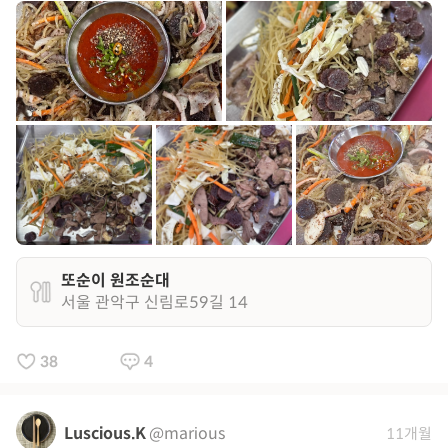
또순이 원조순대
서울 관악구 신림로59길 14
38
4
Luscious.K
@marious
11개월