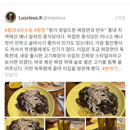
Luscious.K
@marious
5개월
#홍대
#상수동
#명장
"뭔가 와일드한 짜장면과 만두" 홍대 지
역에선 꽤나 알려진 중식당이다. 허접한 중식당은 아니고 꽤나
맛이 진하고 술마시기 좋아서 인기도 있는데다, 가끔 할인행사
도 하셔서 학생들에게도 인기가 많다. 이집은 조금 짜장면이 독
특한데, 새로 출시한 고기짜장이 이집의 간짜장 스타일이라고
보시면 되겠다. 바로 볶은 짜장 위에 슬로 썰은 고기를 듬뿍 올
려주신다. 이런 독특함에 끌려 이집을 방문해 봤다.
#분위기
...
더보기