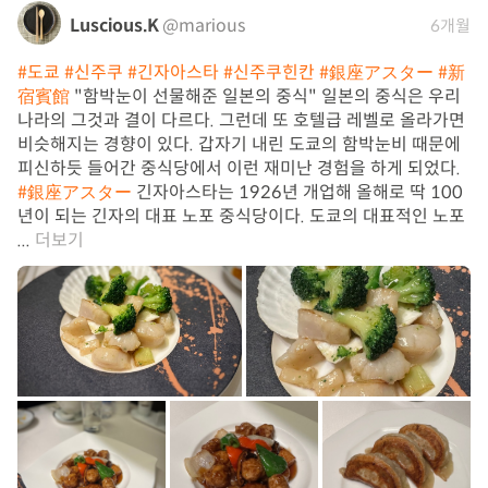
Luscious.K
@marious
6개월
#도쿄
#신주쿠
#긴자아스타
#신주쿠힌칸
#銀座アスター
#新
宿賓館
"함박눈이 선물해준 일본의 중식" 일본의 중식은 우리
나라의 그것과 결이 다르다. 그런데 또 호텔급 레벨로 올라가면
비슷해지는 경향이 있다. 갑자기 내린 도쿄의 함박눈비 때문에
피신하듯 들어간 중식당에서 이런 재미난 경험을 하게 되었다.
#銀座アスター
긴자아스타는 1926년 개업해 올해로 딱 100
년이 되는 긴자의 대표 노포 중식당이다. 도쿄의 대표적인 노포
...
더보기