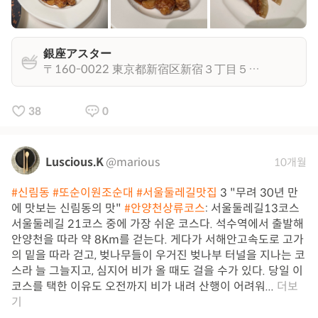
銀座アスター
〒160-0022 東京都新宿区新宿３丁目５−４ レインボービレッジ ５Ｆ
38
0
Luscious.K
@marious
10개월
#신림동
#또순이원조순대
#서울둘레길맛집
3 "무려 30년 만
에 맛보는 신림동의 맛"
#안양천상류코스
: 서울둘레길13코스
서울둘레길 21코스 중에 가장 쉬운 코스다. 석수역에서 출발해
안양천을 따라 약 8Km를 걷는다. 게다가 서해안고속도로 고가
의 밑을 따라 걷고, 벚나무들이 우거진 벚나부 터널을 지나는 코
스라 늘 그늘지고, 심지어 비가 올 때도 걸을 수가 있다. 당일 이
코스를 택한 이유도 오전까지 비가 내려 산행이 어려워...
더보
기