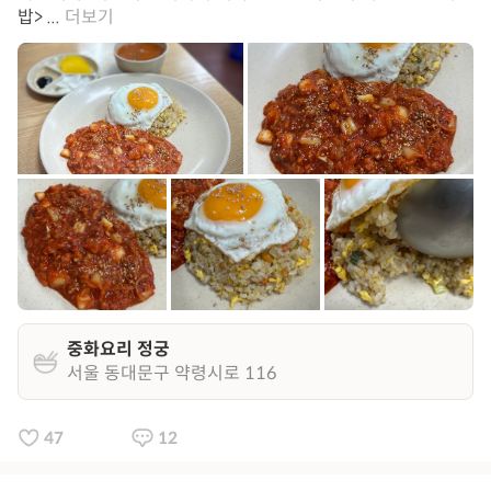
밥> ...
더보기
중화요리 정궁
서울 동대문구 약령시로 116
47
12