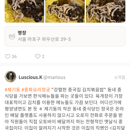
명장
서울 마포구 와우산로 39-5
36
2
Luscious.K
@marious
6개월
#제기동
#중화요리정궁
"강렬한 중국집 김치볶음밥" 동네 중
식당을 가보면 한식메뉴들을 파는 곳들이 있다. 육개장이 가장
대표적이고 김치를 이용한 메뉴들도 가끔 보인다. 어디선가에
평양냉면도 본 듯 ㅎ 제기동의 작은 동네 중식당인 정국은 온라
인 배달 플랫폼도 사용하지 않으시고 오로지 전화로 주문을 받
아 직원들이 직접 오토바이 배달까지 하는 전형적인 옛날식 중
국집이다. 이집이 알려지기 시작한 것은 이집의 킥멘인 <김치덮