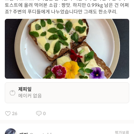
토스트에 올려 먹어본 소감 : 짱맛. 하지만 0.99kg 남은 건 어쩌
죠? 주변의 푸디들에게 나누었습니다만 그래도 한소쿠리.
제피잎
메이커 없음
26
0
평가보류