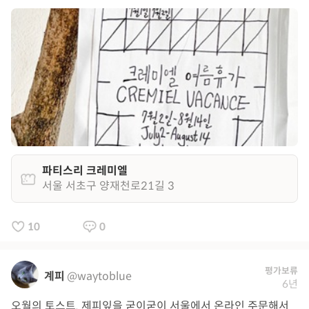
파티스리 크레미엘
서울 서초구 양재천로21길 3
10
0
평가보류
계피
@waytoblue
6년
오월의 토스트. 제피잎을 굳이굳이 서울에서 온라인 주문해서