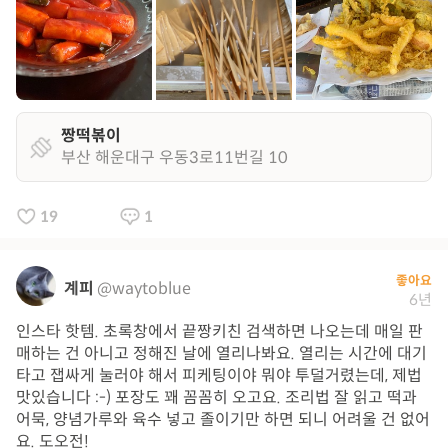
짱떡볶이
부산 해운대구 우동3로11번길 10
19
1
좋아요
계피
@waytoblue
6년
인스타 핫템. 초록창에서 끝짱키친 검색하면 나오는데 매일 판
매하는 건 아니고 정해진 날에 열리나봐요. 열리는 시간에 대기
타고 잽싸게 눌러야 해서 피케팅이야 뭐야 투덜거렸는데, 제법
맛있습니다 :-) 포장도 꽤 꼼꼼히 오고요. 조리법 잘 읽고 떡과
어묵, 양념가루와 육수 넣고 졸이기만 하면 되니 어려울 건 없어
요. 도오전!