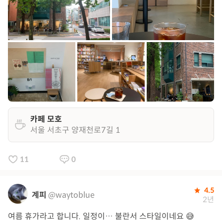
카페 모호
서울 서초구 양재천로7길 1
11
0
4.5
계피
@waytoblue
2년
여름 휴가라고 합니다. 일정이… 불란서 스타일이네요 😅