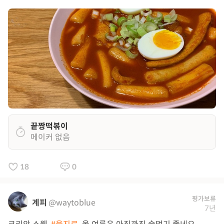
끝짱떡볶이
메이커 없음
18
0
평가보류
계피
@waytoblue
7년