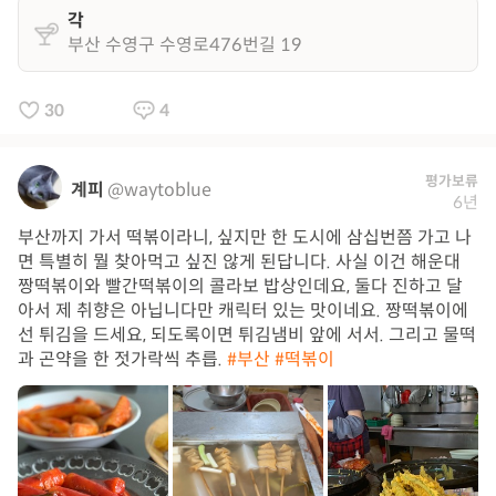
각
부산 수영구 수영로476번길 19
30
4
평가보류
계피
@waytoblue
6년
부산까지 가서 떡볶이라니, 싶지만 한 도시에 삼십번쯤 가고 나
면 특별히 뭘 찾아먹고 싶진 않게 된답니다. 사실 이건 해운대
짱떡볶이와 빨간떡볶이의 콜라보 밥상인데요, 둘다 진하고 달
아서 제 취향은 아닙니다만 캐릭터 있는 맛이네요. 짱떡볶이에
선 튀김을 드세요, 되도록이면 튀김냄비 앞에 서서. 그리고 물떡
과 곤약을 한 젓가락씩 추릅.
#부산
#떡볶이