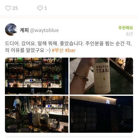
25
1
추천해요
계피
@waytoblue
6년
드디어. 갔어요. 말해 뭐해. 좋았습니다. 주인분을 뵙는 순간 각,
의 이유를 알았구요 :-)
#부산
#bar