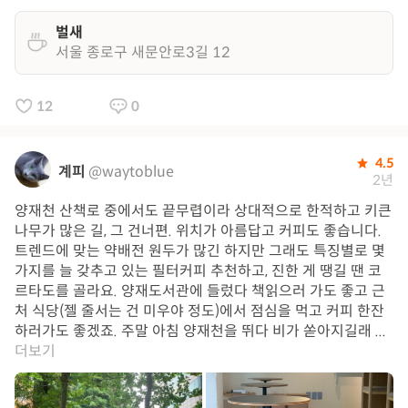
벌새
서울 종로구 새문안로3길 12
12
0
4.5
계피
@waytoblue
2년
양재천 산책로 중에서도 끝무렵이라 상대적으로 한적하고 키큰
나무가 많은 길, 그 건너편. 위치가 아름답고 커피도 좋습니다.
트렌드에 맞는 약배전 원두가 많긴 하지만 그래도 특징별로 몇
가지를 늘 갖추고 있는 필터커피 추천하고, 진한 게 땡길 땐 코
르타도를 골라요. 양재도서관에 들렀다 책읽으러 가도 좋고 근
처 식당(젤 줄서는 건 미우야 정도)에서 점심을 먹고 커피 한잔
하러가도 좋겠죠. 주말 아침 양재천을 뛰다 비가 쏟아지길래 ...
더보기