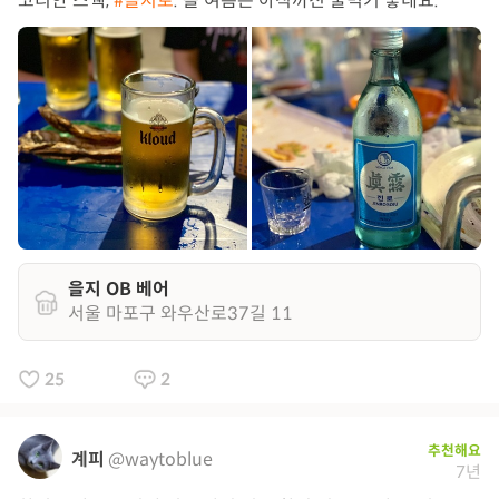
코리안 스웩,
#을지로
. 올 여름은 아직까진 술먹기 좋네요.
을지 OB 베어
서울 마포구 와우산로37길 11
25
2
추천해요
계피
@waytoblue
7년