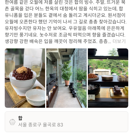
한여름 같은 오월에 저를 살린 것은 합의 빙수. 주말, 뜨거운 북
촌 골목을 걷다 어느 한옥의 대청에서 땀을 식히고 있는데, 합
유니폼을 입은 분들도 곁에서 숨 돌리고 계시더군요. 원서점이
오월에 오픈한다 했던 기억이 나서 그 길로 총총 찾아갔습니다.
유자빙수지만 유자는 안 보여요. 우유얼음 아래쪽에 은은하게
향기만 풍기네요. 놋수저로 조금씩 떠먹으며 향을 즐겼습니다.
생강향 강한 배숙은 입을 깨끗이 정리해 주었죠. 층층...
더보기
합
서울 종로구 율곡로 83