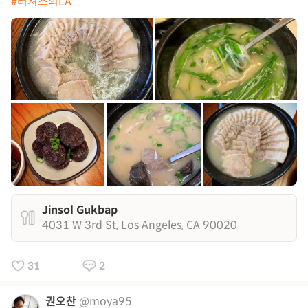
#러셔스의LA
Jinsol Gukbap
4031 W 3rd St, Los Angeles, CA 90020
31
2
권오찬
@moya95