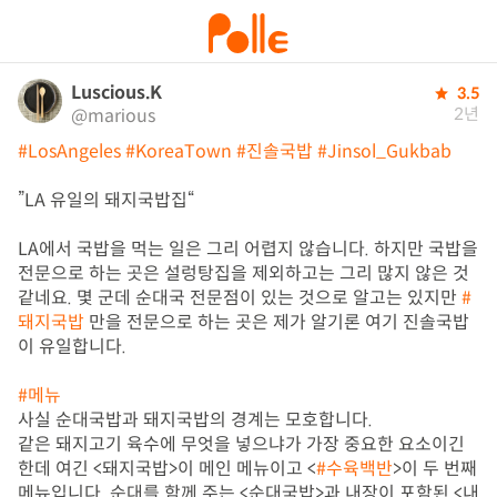
Luscious.K
3.5
2년
@marious
#LosAngeles
#KoreaTown
#진솔국밥
#Jinsol_Gukbab
”LA 유일의 돼지국밥집“

LA에서 국밥을 먹는 일은 그리 어렵지 않습니다. 하지만 국밥을 
전문으로 하는 곳은 설렁탕집을 제외하고는 그리 많지 않은 것 
같네요. 몇 군데 순대국 전문점이 있는 것으로 알고는 있지만 
#
돼지국밥
 만을 전문으로 하는 곳은 제가 알기론 여기 진솔국밥
이 유일합니다.

#메뉴
사실 순대국밥과 돼지국밥의 경계는 모호합니다.

같은 돼지고기 육수에 무엇을 넣으냐가 가장 중요한 요소이긴 
한데 여긴 <돼지국밥>이 메인 메뉴이고 <
#수육백반
>이 두 번째 
메뉴입니다. 순대를 함께 주는 <순대국밥>과 내장이 포함된 <내