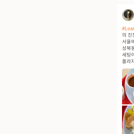
#Los
의 진
서울에
성북동
세팅이
플라자