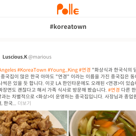
#koreatown
Luscious.K
@marious
Angeles
#KoreaTown
#Young_King
#연경
"화상식과 한국식의 
 중국집이 많은 한국 아마도 "연경" 이라는 이름을 가진 중국집은 
나씩은 있을 듯 합니다. 이곳 LA 한인타운에도 오래된 <연경>이 있습
짜장면도 괜찮다고 해서 가족 식사로 방문해 봤습니다.
#연경
다른 
과는 차별적으로 <화상>이 운영하는 중국집입니다. 사장님과 종업
 한국...
더보기