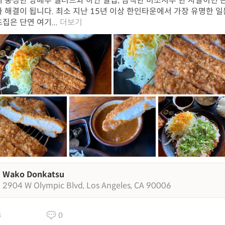
 풍성한 양배추 샐러드와 하얀 쌀밥, 담백한 미소시루 한 사발이면 
 해결이 됩니다. 최소 지난 15년 이상 한인타운에서 가장 유명한 
집은 단연 여기...
더보기
Wako Donkatsu
2904 W Olympic Blvd, Los Angeles, CA 90006
4
0