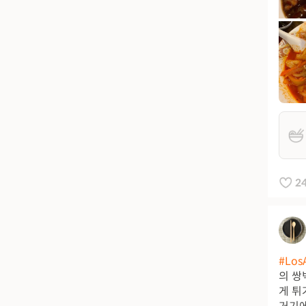
2
#Los
의 쌍
게 튀