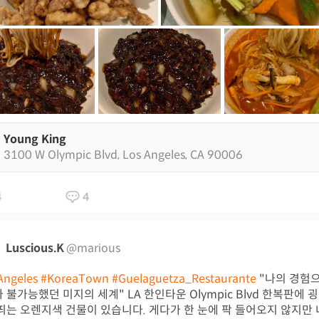
Young King
3100 W Olympic Blvd, Los Angeles, CA 90006
4
4
Luscious.K
@marious
Angeles
#KoreaTown
#Guelaguetza_Restaurante
"나의 경험
 불가능했던 미지의 세계" LA 한인타운 Olympic Blvd 한복판에 
띄는 오렌지색 건물이 있습니다. 게다가 한 눈에 팍 들어오지 않지만