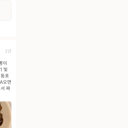
1년
뽕이
기 빛
냉동포
LA오면
서 짜