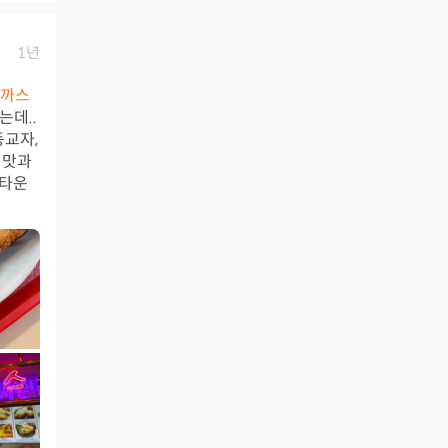
1년
돈까스
는데..
동교자,
 맛과
아타운