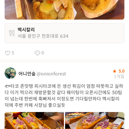
멕시칼리
서울 광진구 천호대로 634
5
0
5.0
어니언숲
@onionforest
1개월
🐟타코 존맛탱 피시타코에 든 생선 튀김이 엄청 따뜻하고 실하
다 이거 먹으러 재방문할것 같다 웨이팅이 오픈시간에도 50팀
이 넘는데 한번에 훅빠져서 이정도면 기다릴만하다 멕시칼리
덕에 주변 카페 사장님 좋으실듯