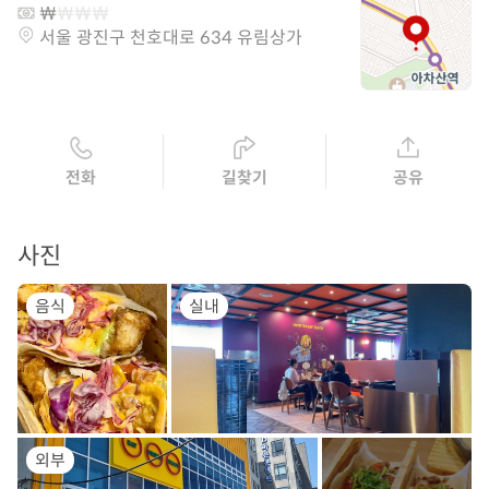
서울 광진구 천호대로 634 유림상가
전화
길찾기
공유
사진
음식
실내
외부