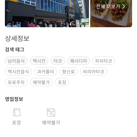
전체 더보기
상세정보
검색 태그
남미음식
멕시칸
타코
퀘사디아
피쉬타코
멕시칸음식
과카몰리
향신료
비리아타코
유료주차
예약불가
포장
영업정보
포장
예약불가