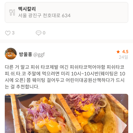
멕시칼리
서울 광진구 천호대로 634
3
0
4.5
방울홍
@ggf
24일
다른 거 말고 피쉬 타코제발 여긴 피쉬타코먹어야함 피쉬타코
피.쉬.타.코 주말에 먹으려면 미리 10시~10시반(웨이팅은 10
시에 오픈) 쯤 웨이팅 걸어두고 어린이대공원산책하다가 드시
는 걸 추천합니다.