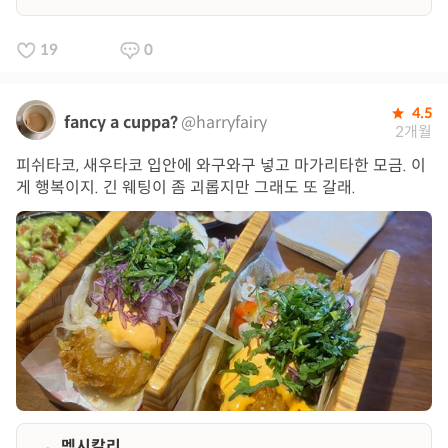
19
0
4.5
fancy a cuppa?
@harryfairy
2개월
피쉬타코, 새우타코 입안에 와구와구 넣고 마가리타한 모금. 이
게 행복이지. 긴 웨팅이 좀 괴롭지만 그래도 또 갈래.
멕시칼리