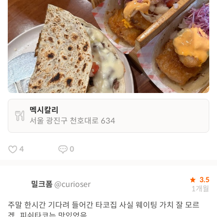
멕시칼리
서울 광진구 천호대로 634
4
0
3.5
밀크폼
@curioser
1개월
주말 한시간 기다려 들어간 타코집 사실 웨이팅 가치 잘 모르
겠,, 피쉬타코는 맛있었음