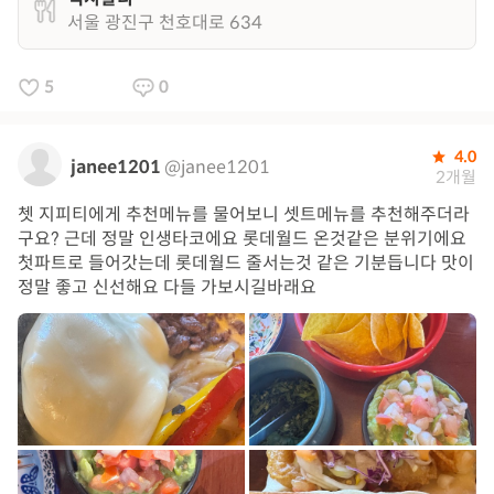
서울 광진구 천호대로 634
5
0
4.0
janee1201
@janee1201
2개월
쳇 지피티에게 추천메뉴를 물어보니 셋트메뉴를 추천해주더라
구요? 근데 정말 인생타코에요 롯데월드 온것같은 분위기에요
첫파트로 들어갓는데 롯데월드 줄서는것 같은 기분듭니다 맛이
정말 좋고 신선해요 다들 가보시길바래요