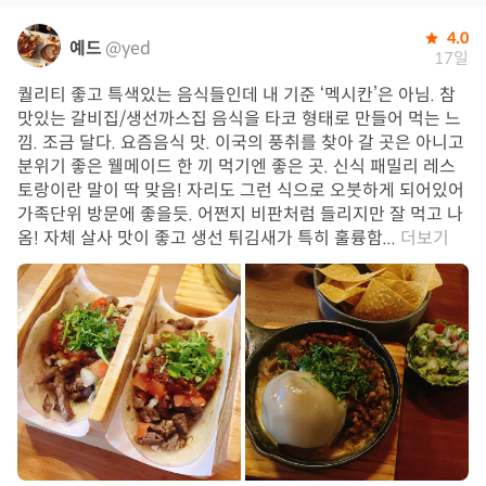
4.0
예드
@yed
17일
퀄리티 좋고 특색있는 음식들인데 내 기준 ‘멕시칸’은 아님. 참
맛있는 갈비집/생선까스집 음식을 타코 형태로 만들어 먹는 느
낌. 조금 달다. 요즘음식 맛. 이국의 풍취를 찾아 갈 곳은 아니고
분위기 좋은 웰메이드 한 끼 먹기엔 좋은 곳. 신식 패밀리 레스
토랑이란 말이 딱 맞음! 자리도 그런 식으로 오붓하게 되어있어
가족단위 방문에 좋을듯. 어쩐지 비판처럼 들리지만 잘 먹고 나
옴! 자체 살사 맛이 좋고 생선 튀김새가 특히 훌륭함...
더보기