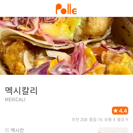
멕시칼리
MEXICALI
4.4
추천 208
좋음 76
보통 4
별로 9
멕시칸