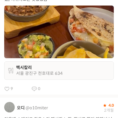
멕시칼리
서울 광진구 천호대로 634
9
0
4.0
오디
@o10miter
2개월