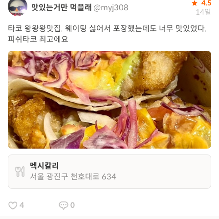
4.5
맛있는거만 먹을래
@myj308
14일
타코 왕왕왕맛집. 웨이팅 싫어서 포장했는데도 너무 맛있었다.
피쉬타코 최고에요
멕시칼리
서울 광진구 천호대로 634
4
0