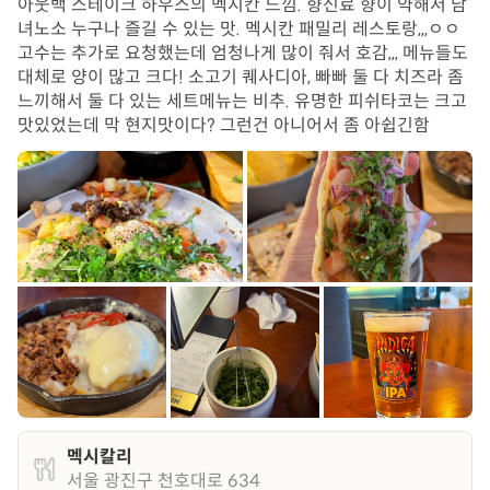
아웃백 스테이크 하우스의 멕시칸 느낌. 향신료 향이 약해서 남
녀노소 누구나 즐길 수 있는 맛. 멕시칸 패밀리 레스토랑,,,ㅇㅇ
고수는 추가로 요청했는데 엄청나게 많이 줘서 호감,,, 메뉴들도
대체로 양이 많고 크다! 소고기 퀘사디아, 빠빠 둘 다 치즈라 좀
느끼해서 둘 다 있는 세트메뉴는 비추. 유명한 피쉬타코는 크고
맛있었는데 막 현지맛이다? 그런건 아니어서 좀 아쉽긴함
멕시칼리
서울 광진구 천호대로 634