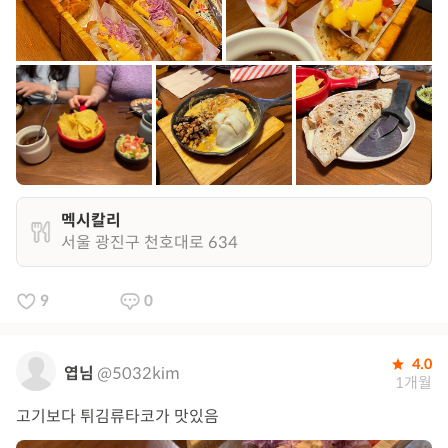
멕시칼리
서울 광진구 천호대로 634
9
0
4.0
엽님
@5032kim
1개월
고기보다 튀김류타코가 맛있음