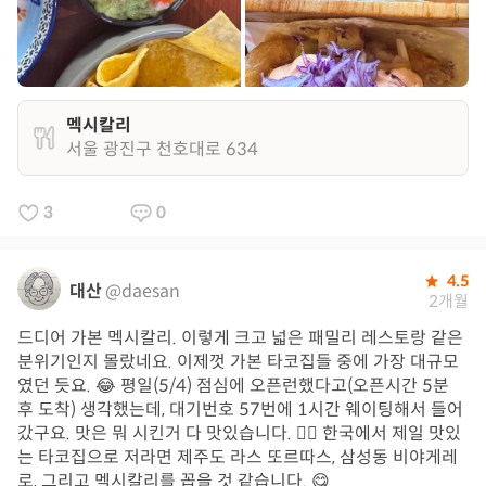
멕시칼리
서울 광진구 천호대로 634
3
0
4.5
대산
@daesan
2개월
드디어 가본 멕시칼리. 이렇게 크고 넓은 패밀리 레스토랑 같은
분위기인지 몰랐네요. 이제껏 가본 타코집들 중에 가장 대규모
였던 듯요. 😂 평일(5/4) 점심에 오픈런했다고(오픈시간 5분
후 도착) 생각했는데, 대기번호 57번에 1시간 웨이팅해서 들어
갔구요. 맛은 뭐 시킨거 다 맛있습니다. 👍🏻 한국에서 제일 맛있
는 타코집으로 저라면 제주도 라스 또르따스, 삼성동 비야게레
로, 그리고 멕시칼리를 꼽을 것 같습니다. 😋