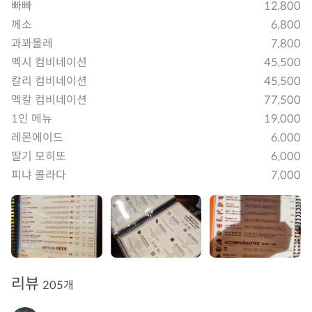
빠빠
12,800
께소
6,800
과꽈몰레
7,800
멕시 컴비네이션
45,500
칼리 컴비네이션
45,500
멕칼 컴비네이션
77,500
1인 메뉴
19,000
레몬에이드
6,000
딸기 모히또
6,000
피냐 콜라다
7,000
리뷰
205개