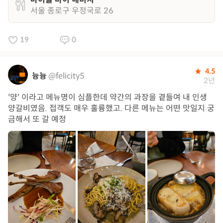
서울 종로구 우정국로 26
19
0
4.5
늉늉
@felicity5
2년
'양' 이라고 메뉴명이 심플한데 약간의 과장을 곁들여 내 인생
양갈비였음. 접객도 매우 훌륭했고. 다른 메뉴는 어떤 맛일지 궁
금해서 또 갈 예정