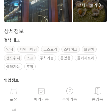
전체 더보기
상세정보
검색 태그
양식
파인다이닝
코스요리
스테이크
브런치
샌드위치
스프
주차가능
룸있음
콜키지프리
예약가능
포장
영업정보
포장
예약가능
주차가능
룸있음