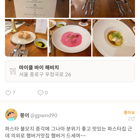
마이클 바이 해비치
서울 종로구 우정국로 26
7
0
좋아요
쭝이
@gpwnd90
2년
파스타 불모지 종각에 그나마 분위기 좋고 맛있는 파스타집 근
데 의외로 햄버거맛집 햄버거 드세여~~