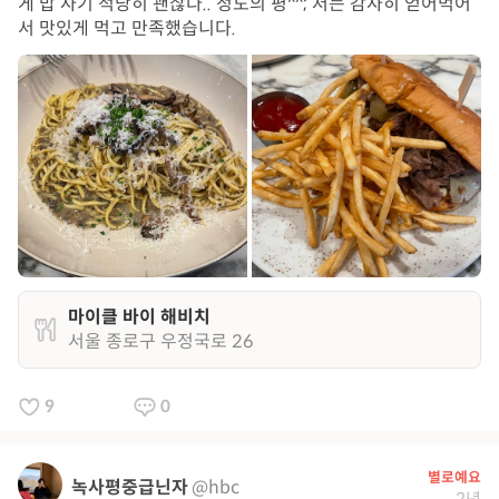
게 밥 사기 적당히 괜찮다.. 정도의 평^^; 저는 감사히 얻어먹어
서 맛있게 먹고 만족했습니다.
마이클 바이 해비치
서울 종로구 우정국로 26
9
0
별로예요
녹사평중급닌자
@hbc
2년