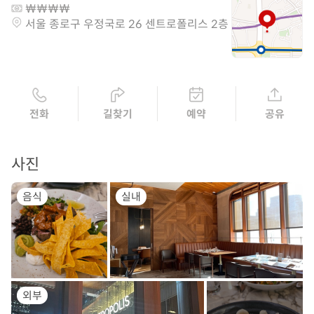
서울 종로구 우정국로 26 센트로폴리스 2층
전화
길찾기
예약
공유
사진
음식
실내
외부