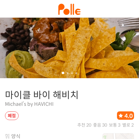
마이클 바이 해비치
Michael’s by HAVICHI
4.0
폐점
추천 20
좋음 30
보통 3
별로 2
양식