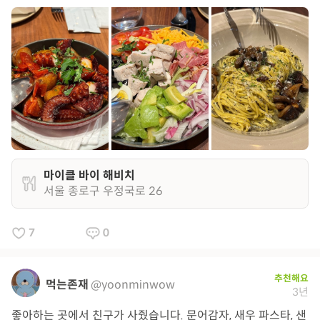
마이클 바이 해비치
서울 종로구 우정국로 26
7
0
추천해요
먹는존재
@yoonminwow
3년
좋아하는 곳에서 친구가 사줬습니다. 문어감자, 새우 파스타, 샌