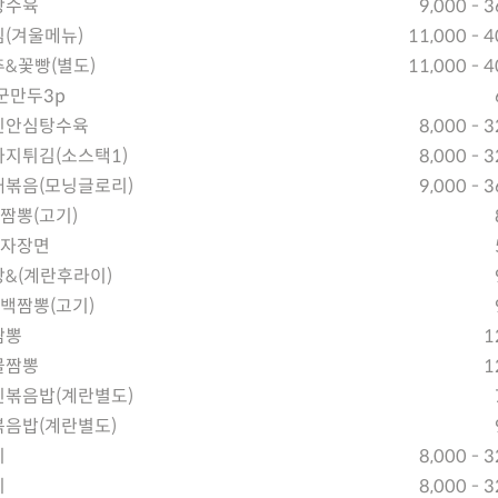
탕수육
9,000 - 
(겨울메뉴)
11,000 - 4
&꽃빵(별도)
11,000 - 4
군만두3p
빈안심탕수육
8,000 - 
지튀김(소스택1)
8,000 - 
볶음(모닝글로리)
9,000 - 
5짬뽕(고기)
5자장면
&(계란후라이)
5백짬뽕(고기)
짬뽕
1
물짬뽕
1
볶음밥(계란별도)
음밥(계란별도)
기
8,000 - 
기
8,000 - 