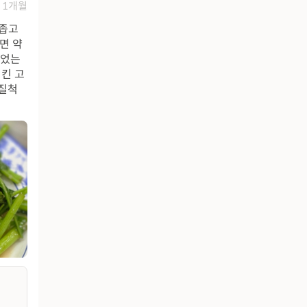
1개월
 좁고
면 약
먹었는
킨 고
 질척