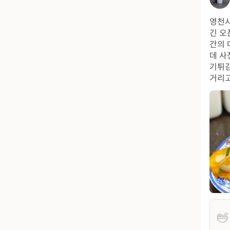
영천시
긴 오
간의 
데 사
기튀김
거리고