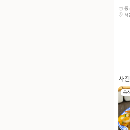
중
서
사진
음