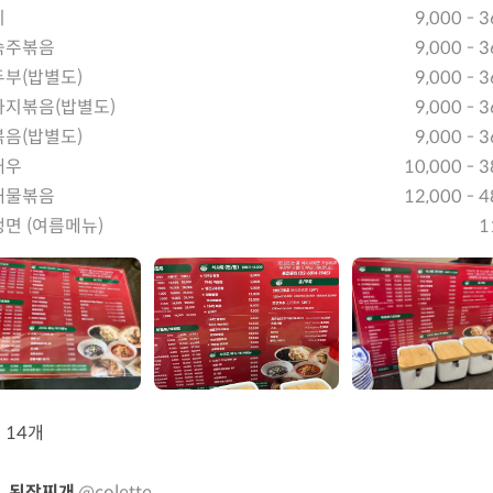
피
9,000 - 
숙주볶음
9,000 - 
부(밥별도)
9,000 - 
지볶음(밥별도)
9,000 - 
음(밥별도)
9,000 - 
새우
10,000 - 3
해물볶음
12,000 - 4
면 (여름메뉴)
1
뷰
14개
된장찌개
@colette