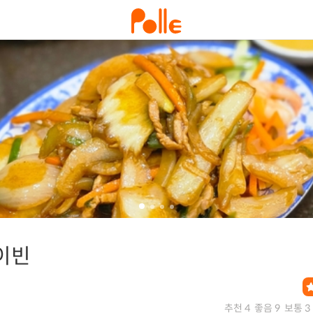
이빈
추천 4
좋음 9
보통 3