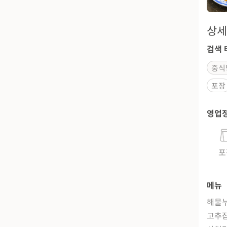
상세
검색 
중식
포장
영업
포
메뉴
해물누
고추잡