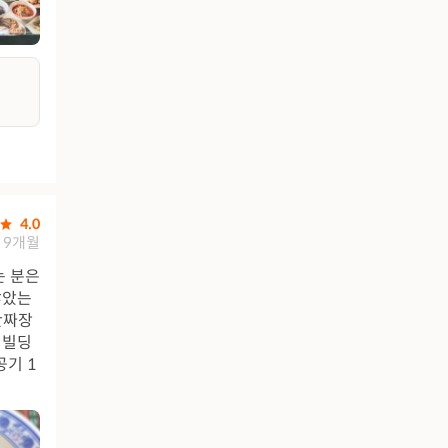
4.0
9개월
는 분은
찮았는
반짜장
 빌딩
공기 1