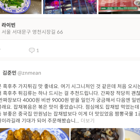
라이빈
서울 서대문구 영천시장길 66
7
1
김준민
@znmean
 흑후추 가지튀김 맛 좋네요. 여기 시그니처인 것 같은데 처음 오시
 흑후추 튀김류는 하나 드시는 걸 추천드립니다. 간짜장 적당히 괜
반짜장보다 4000원 비싼 9000원 받을 일인가 궁금해서 다음엔 일
래요. 잡채볶음은 볶은 맛이 좋았습니다. 점심에도 잡채밥 먹었는데
 뷰좋은 중국집 만원넘는 잡채밥보다 이게 더 맛있었음 짬뽕국물 1
원이라길래 기대가 되어 주문해봤습니...
더보기