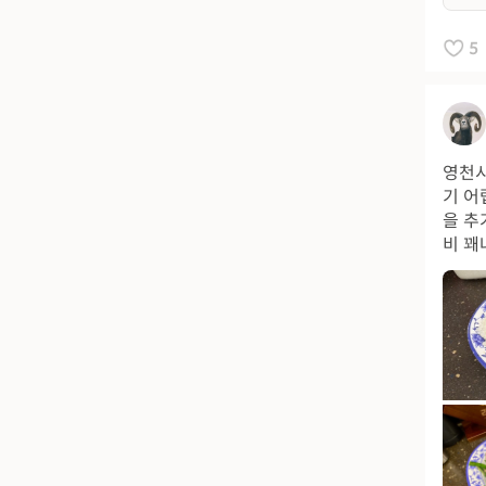
5
영천시
기 어
을 추
비 꽤