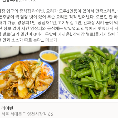
장 입구의 중식집 라이빈. 요리가 모두1인용이 있어서 만족스러움.
픈주방에 웍 담당 넷이 있어 무슨 요리든 척척 밀어낸다. 오픈런 안 하
대기 가능. 양장피1인, 공심채1인, 고기튀김 1인, 간짜장 시켜 둘이 
전 정보 없이 시킨 양장피와 공심채는 맛있었고 리뷰에서 맛있대서 시
 별로(고기 밑간이 0이라 무맛에 가까움), 간짜장 별로(물기가 많아
 면과 소스가 따로 논다...
더보기
라이빈
서울 서대문구 영천시장길 66