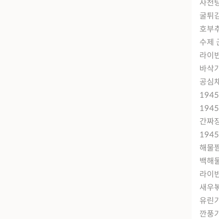
사천
굴튀김
호부추
수제 
라이
바삭가
공심채
194
194
간짜장
194
해물
백해
라이빈
새우볶
유린
깐풍