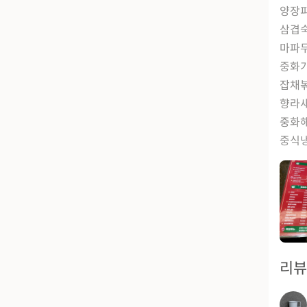
양장
삼겹
마파두
중화가
잡채볶
향라
중화
중식냉
리