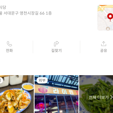
식당
울 서대문구 영천시장길 66 1층
전화
길찾기
공유
식
외부
전체 더보기