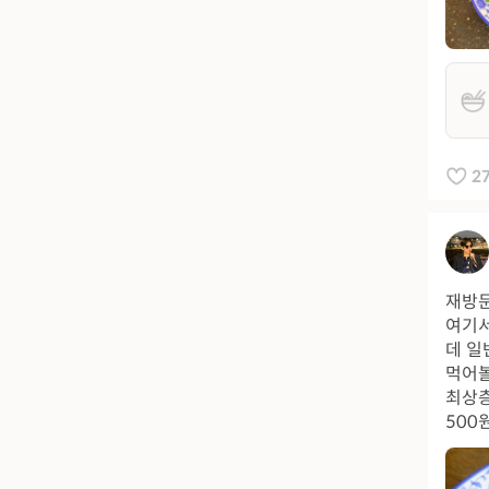
2
재방문
여기서
데 일
먹어볼
최상층
500