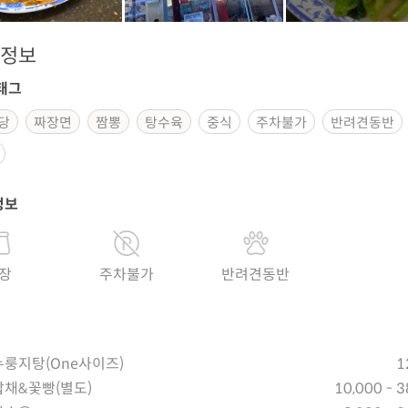
정보
태그
당
짜장면
짬뽕
탕수육
중식
주차불가
반려견동반
정보
장
주차불가
반려견동반
룽지탕(One사이즈)
1
채&꽃빵(별도)
10,000 - 3