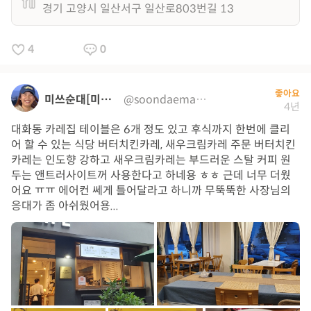
경기 고양시 일산서구 일산로803번길 13
4
0
좋아요
미쓰순대[미순이]
@soondaemania
4년
대화동 카레집 테이블은 6개 정도 있고 후식까지 한번에 클리
어 할 수 있는 식당 버터치킨카레, 새우크림카레 주문 버터치킨
카레는 인도향 강하고 새우크림카레는 부드러운 스탈 커피 원
두는 앤트러사이트꺼 사용한다고 하네용 ㅎㅎ 근데 너무 더웠
어요 ㅠㅠ 에어컨 쎄게 틀어달라고 하니까 무뚝뚝한 사장님의
응대가 좀 아쉬웠어용...