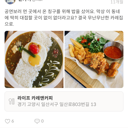
11개월
공연보러 먼 곳에서 온 칭구를 위해 밥을 샀어요. 막상 이 동네
에 딱히 대접할 곳이 없이 없더라고요? 결국 무난무난한 카레집
으로.
라이프 카레앤커피
경기 고양시 일산서구 일산로803번길 13
6
0