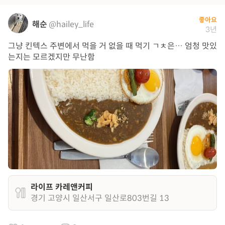
좋아요
해순
@hailey_life
3년
그냥 킨텍스 주변에서 먹을 거 없을 때 먹기 ㄱㅊ은… 엄청 맛있
는지는 모르겠지만 무난함
라이프 카레앤커피
경기 고양시 일산서구 일산로803번길 13