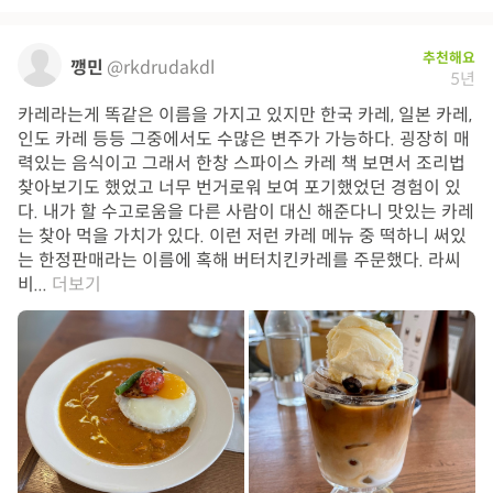
추천해요
깽민
@rkdrudakdl
5년
카레라는게 똑같은 이름을 가지고 있지만 한국 카레, 일본 카레,
인도 카레 등등 그중에서도 수많은 변주가 가능하다. 굉장히 매
력있는 음식이고 그래서 한창 스파이스 카레 책 보면서 조리법
찾아보기도 했었고 너무 번거로워 보여 포기했었던 경험이 있
다. 내가 할 수고로움을 다른 사람이 대신 해준다니 맛있는 카레
는 찾아 먹을 가치가 있다. 이런 저런 카레 메뉴 중 떡하니 써있
는 한정판매라는 이름에 혹해 버터치킨카레를 주문했다. 라씨
비...
더보기