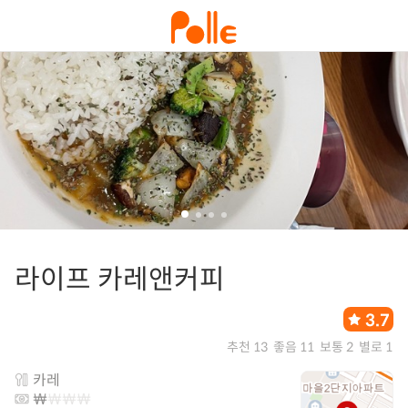
라이프 카레앤커피
3.7
추천 13
좋음 11
보통 2
별로 1
카레