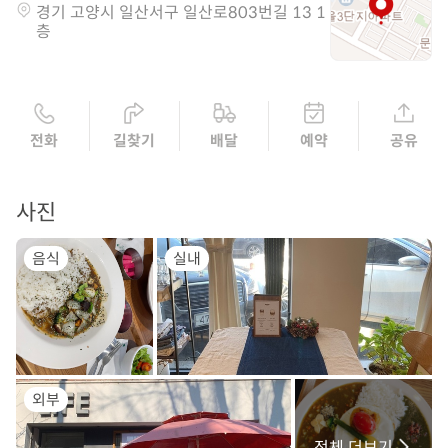
경기 고양시 일산서구 일산로803번길 13 1
층
전화
길찾기
배달
예약
공유
사진
음식
실내
외부
전체 더보기