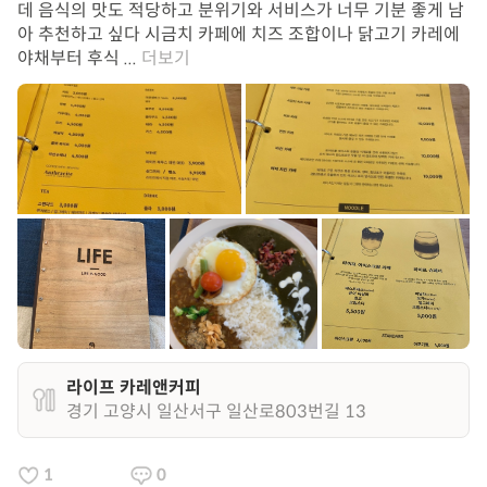
데 음식의 맛도 적당하고 분위기와 서비스가 너무 기분 좋게 남
아 추천하고 싶다 시금치 카페에 치즈 조합이나 닭고기 카레에
야채부터 후식 ...
더보기
라이프 카레앤커피
경기 고양시 일산서구 일산로803번길 13
1
0