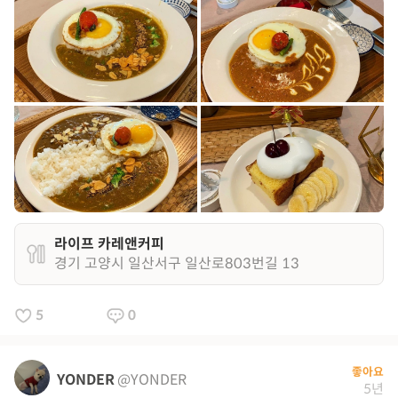
라이프 카레앤커피
경기 고양시 일산서구 일산로803번길 13
5
0
좋아요
YONDER
@YONDER
5년