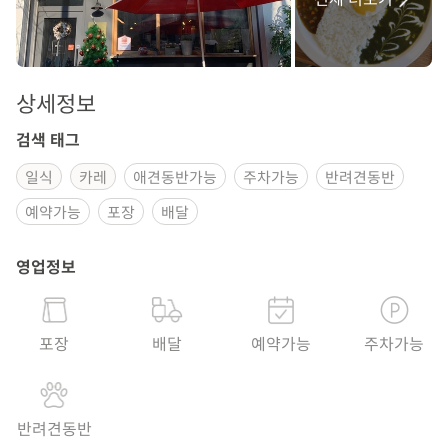
상세정보
검색 태그
일식
카레
애견동반가능
주차가능
반려견동반
예약가능
포장
배달
영업정보
포장
배달
예약가능
주차가능
반려견동반