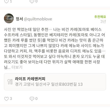
1
0
추천해요
정서
@quiltmoblove
3년
사진 안 찍었는데 일단 추천… 나는 비건 카레(토마토 베이스
수프카레 스타일), 동행인은 베지테리언 카레(토마토 아니고 어
쨌든 카레 루를 썼던 듯)를 먹었다 비건 카레는 맛이 좀 은근하
고 희미했지만 그게 나쁘지 않았다 카레 메뉴와 사이드 메뉴가
다양하고 커피, 차, 맥주를 비롯한 음료와 디저트 메뉴도 있음…
또 와서 이것저것 먹어보고 싶다 아늑하니 혼자 오기도 누굴 데
려오기도 좋아 보이는데 다만 위치가 살짝 애매함 한편 사장
님...
더보기
라이프 카레앤커피
경기 고양시 일산서구 일산로803번길 13
3
0