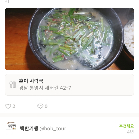
기
훈이 시락국
경남 통영시 새터길 42-7
2
0
추천해요
백반기행
@bob_tour
4년