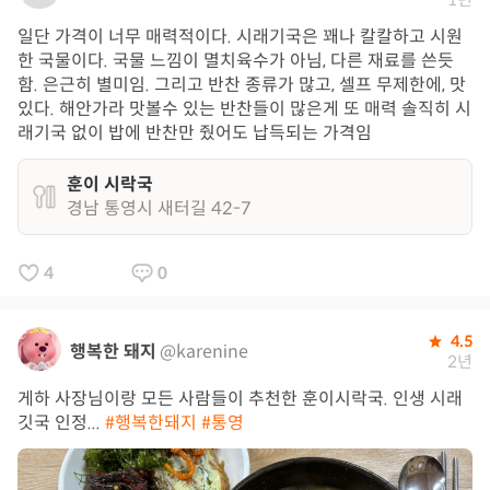
일단 가격이 너무 매력적이다. 시래기국은 꽤나 칼칼하고 시원
한 국물이다. 국물 느낌이 멸치육수가 아님, 다른 재료를 쓴듯
함. 은근히 별미임. 그리고 반찬 종류가 많고, 셀프 무제한에, 맛
있다. 해안가라 맛볼수 있는 반찬들이 많은게 또 매력 솔직히 시
래기국 없이 밥에 반찬만 줬어도 납득되는 가격임
훈이 시락국
경남 통영시 새터길 42-7
4
0
4.5
행복한 돼지
@karenine
2년
게하 사장님이랑 모든 사람들이 추천한 훈이시락국. 인생 시래
깃국 인정...
#행복한돼지
#통영