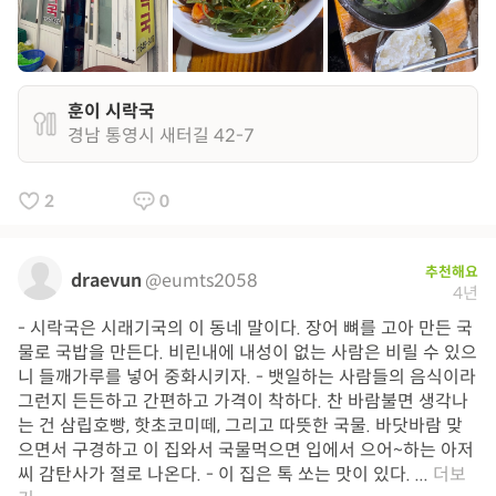
훈이 시락국
경남 통영시 새터길 42-7
2
0
추천해요
draevun
@eumts2058
4년
- 시락국은 시래기국의 이 동네 말이다. 장어 뼈를 고아 만든 국
물로 국밥을 만든다. 비린내에 내성이 없는 사람은 비릴 수 있으
니 들깨가루를 넣어 중화시키자. - 뱃일하는 사람들의 음식이라
그런지 든든하고 간편하고 가격이 착하다. 찬 바람불면 생각나
는 건 삼립호빵, 핫초코미떼, 그리고 따뜻한 국물. 바닷바람 맞
으면서 구경하고 이 집와서 국물먹으면 입에서 으어~하는 아저
씨 감탄사가 절로 나온다. - 이 집은 톡 쏘는 맛이 있다. ...
더보