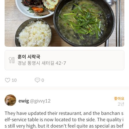
훈이 시락국
경남 통영시 새터길 42-7
10
0
좋아요
ewig
@givvy12
2년
They have updated their restaurant, and the banchan s
elf-service table is now located to the side. The quality i
s still very high, but it doesn't feel quite as special as bef