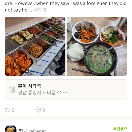
ore. However, when they saw I was a foreigner, they did
not say hel...
더보기
훈이 시락국
경남 통영시 새터길 42-7
2
0
추천해요
향
@refreger