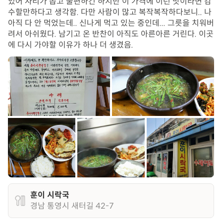
있어 자리가 좁고 불편하긴 하지만 이 가격에 이런 맛이라면 감
수할만하다고 생각함. 다만 사람이 많고 복작복작하다보니.. 나
아직 다 안 먹었는데.. 신나게 먹고 있는 중인데... 그릇을 치워버
려서 아쉬웠다. 남기고 온 반찬이 아직도 아른아른 거린다. 이곳
에 다시 가야할 이유가 하나 더 생겼음.
훈이 시락국
경남 통영시 새터길 42-7