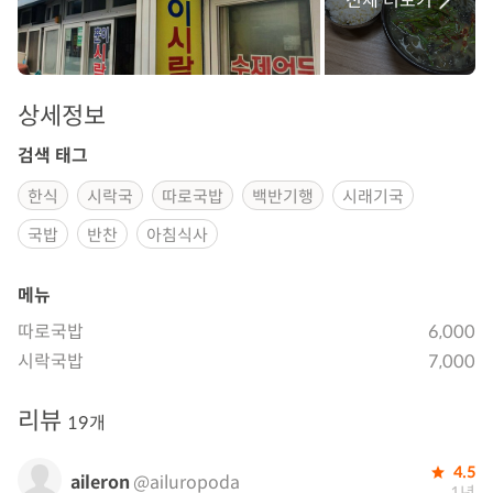
전체 더보기
상세정보
검색 태그
한식
시락국
따로국밥
백반기행
시래기국
국밥
반찬
아침식사
메뉴
따로국밥
6,000
시락국밥
7,000
리뷰
19개
4.5
aileron
@ailuropoda
1년