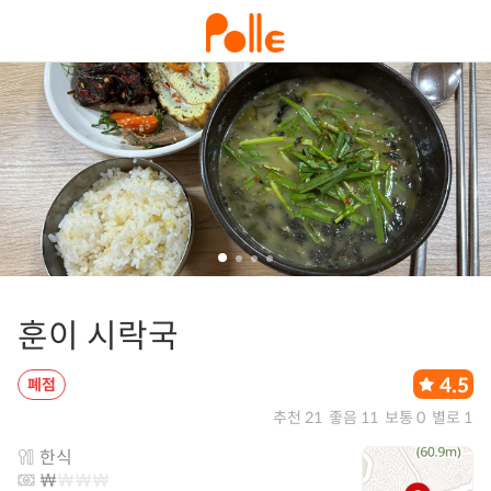
훈이 시락국
4.5
폐점
추천 21
좋음 11
보통 0
별로 1
한식