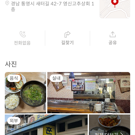
경남 통영시 새터길 42-7 영신고추상회 1
층
길찾기
공유
전화없음
사진
음식
실내
외부