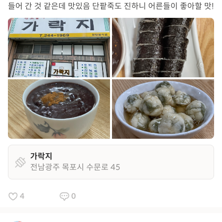
들어 간 것 같은데 맛있음 단팥죽도 진하니 어른들이 좋아할 맛!
가락지
전남광주 목포시 수문로 45
4
0