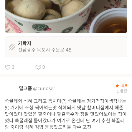
가락지
전남광주 목포시 수문로 45
3
0
4.5
밀크폼
@curioser
1개월
쑥꿀레와 식혜 그리고 동치미(?) 쑥꿀레는 경기떡집이생각나는
맛 거기에 조청 찍어먹는맛 식혜되게 옛날 할머니집에서 해준
맛이었다 맛있음 팥죽이나 팥칼국수가 정말 맛있어보이는 집이
었다 쑥꿀레집 들어갔다가 여기로 온건데 난 여기 추천 쑥꿀레
랑 죽이랑 식혜 김밥 등등맛도리들 다수 포진