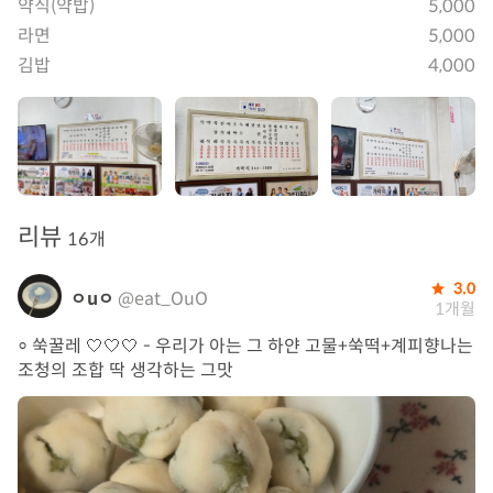
약식(약밥)
5,000
라면
5,000
김밥
4,000
리뷰
16개
3.0
ㅇuㅇ
@eat_OuO
1개월
⸰ 쑥꿀레 🤍🤍🤍 - 우리가 아는 그 하얀 고물+쑥떡+계피향나는
조청의 조합 딱 생각하는 그맛