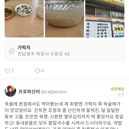
가락지
전남광주 목포시 수문로 45
5
0
추천해요
프로파산러
@catperson
2년
쑥꿀레 본점에서도 먹어봤는데 제 취향엔 가락지 쪽 쑥굴레가
더 맛있었어요. 진득한 조청과 좀 단단하게 뭉쳐진, 덜 달달한
동부 고물, 은은한 쑥향, 시원한 열무김치까지 딱 좋았어요 정갈
하고! 동네분들은 모두 팥칼국수를 시켜서 드시더라구요. 약밥