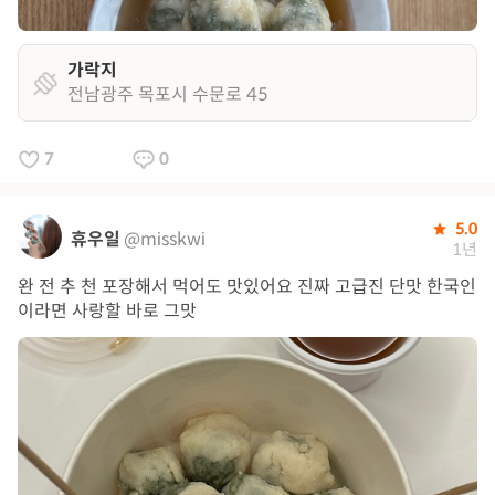
가락지
전남광주 목포시 수문로 45
7
0
5.0
휴우일
@misskwi
1년
완 전 추 천 포장해서 먹어도 맛있어요 진짜 고급진 단맛 한국인
이라면 사랑할 바로 그맛