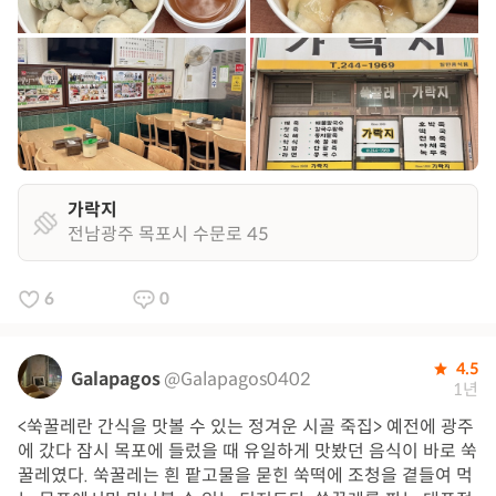
가락지
전남광주 목포시 수문로 45
6
0
4.5
Galapagos
@Galapagos0402
1년
<쑥꿀레란 간식을 맛볼 수 있는 정겨운 시골 죽집> 예전에 광주
에 갔다 잠시 목포에 들렀을 때 유일하게 맛봤던 음식이 바로 쑥
꿀레였다. 쑥꿀레는 흰 팥고물을 묻힌 쑥떡에 조청을 곁들여 먹