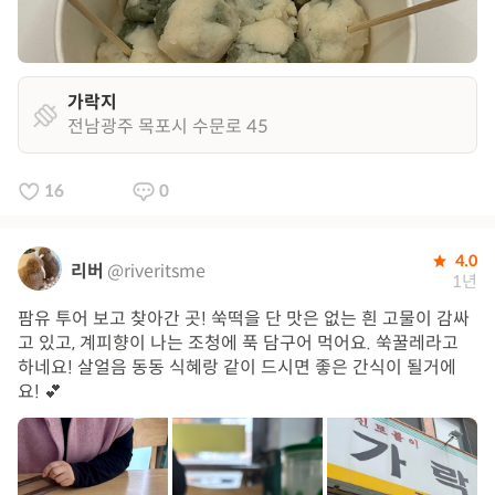
가락지
전남광주 목포시 수문로 45
16
0
4.0
리버
@riveritsme
1년
팜유 투어 보고 찾아간 곳! 쑥떡을 단 맛은 없는 흰 고물이 감싸
고 있고, 계피향이 나는 조청에 푹 담구어 먹어요. 쑥꿀레라고
하네요! 살얼음 동동 식혜랑 같이 드시면 좋은 간식이 될거에
요! 💕