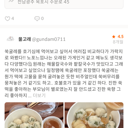
전남광주 목포시 수문로 45
4
0
4.5
물고래
@gundam0711
8개월
쑥굴레를 호기심에 먹어보고 싶어서 여러집 비교하다가 가락지
로 와봤다!! 노포느낌나는 오래된 가게인거 같고 메뉴도 생각보
다 다양했다🤔 원래는 해물칼국수와 팥칼국수가 맛있다고 그래
서 먹어보고 싶었으나 일정땜에 쑥굴레만 포장했다 쑥굴레는
뭔가 떡에 고물을 묻혀 굴려놓은 듯한 비주얼인데 쑥버무리를
뭉쳐놓은 거 같기도 하고.. 호불호가 있을 거 같긴 하다. 진한 쑥
떡을 좋아하는 부모님이 별로였는지 잘 안드셨고 진한 쑥향 그
리 좋아하지 ...
더보기