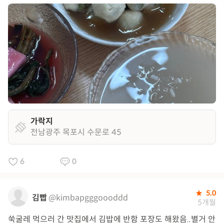
가락지
전남광주 목포시 수문로 45
6
0
5.0
김빱
@kimbapgggoooddd
5개월
쑥굴레 먹으러 간 맛집에서 김밥에 반함 포장도 해왔음..별거 안