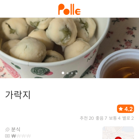
가락지
4.2
추천 20
좋음 7
보통 4
별로 2
분식