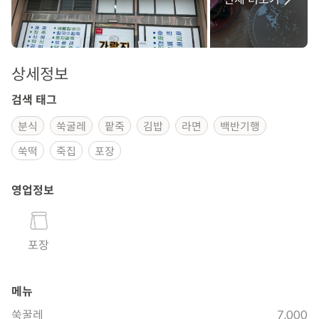
상세정보
검색 태그
분식
쑥굴레
팥죽
김밥
라면
백반기행
쑥떡
죽집
포장
영업정보
포장
메뉴
쑥꿀레
7,000