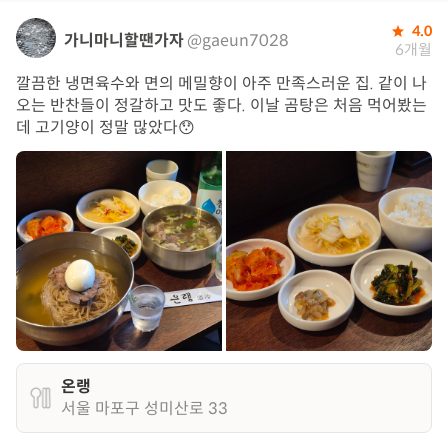
4.0
가니마니할땐가자
@gaeun7028
6개월
깔끔한 냉면육수와 면의 메밀향이 아주 만족스러운 집. 같이 나
오는 반찬들이 정갈하고 맛도 좋다. 이날 곰탕은 처음 먹어봤는
데 고기양이 정말 많았다😯
온랭
서울 마포구 성미산로 33