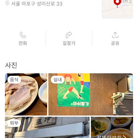
서울 마포구 성미산로 33
전화
길찾기
공유
사진
음식
실내
외부
전체 더보기