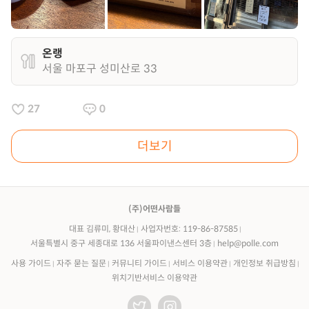
온랭
서울 마포구 성미산로 33
27
0
더보기
(주)어떤사람들
대표 김류미, 황대산
사업자번호: 119-86-87585
서울특별시 중구 세종대로 136 서울파이낸스센터 3층
help@polle.com
사용 가이드
자주 묻는 질문
커뮤니티 가이드
서비스 이용약관
개인정보 취급방침
위치기반서비스 이용약관