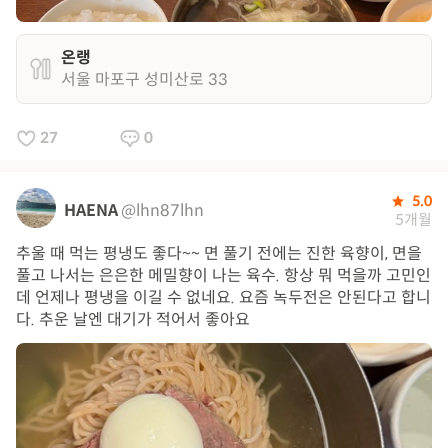
온랭
서울 마포구 성미산로 33
27
0
5.0
HAENA
@lhn87lhn
5개월
추울 때 먹는 평냉도 좋다~~ 면 풀기 전에는 진한 육향이, 면을
풀고 나서는 은은한 메밀향이 나는 육수. 항상 뭐 먹을까 고민인
데 언제나 평냉을 이길 수 없네요. 요즘 녹두전은 안된다고 합니
다. 추운 날엔 대기가 적어서 좋아요