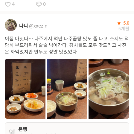
4
0
5.0
나니
@xxezin
5개월
이집 마싯다… 나주에서 먹던 나주곰탕 맛도 좀 나고, 스지도 적
당히 부드러워서 술술 넘어간다. 김치들도 모두 맛도리고 사진
은 까먹었지만 만두도 정말 맛있었다
온랭