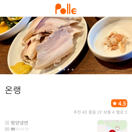
온랭
4.5
추천 43
좋음 19
보통 4
별로 3
평양냉면