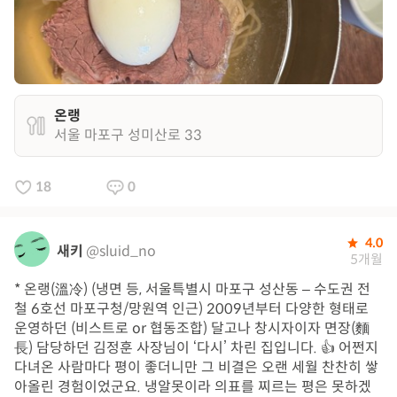
온랭
서울 마포구 성미산로 33
18
0
4.0
새키
@sluid_no
5개월
* 온랭(溫冷) (냉면 등, 서울특별시 마포구 성산동 – 수도권 전
철 6호선 마포구청/망원역 인근) 2009년부터 다양한 형태로
운영하던 (비스트로 or 협동조합) 달고나 창시자이자 면장(麵
長) 담당하던 김정훈 사장님이 ‘다시’ 차린 집입니다. 👍 어쩐지
다녀온 사람마다 평이 좋더니만 그 비결은 오랜 세월 찬찬히 쌓
아올린 경험이었군요. 냉알못이라 의표를 찌르는 평은 못하겠