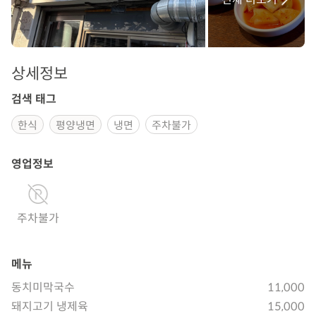
상세정보
검색 태그
한식
평양냉면
냉면
주차불가
영업정보
주차불가
메뉴
동치미막국수
11,000
돼지고기 냉제육
15,000