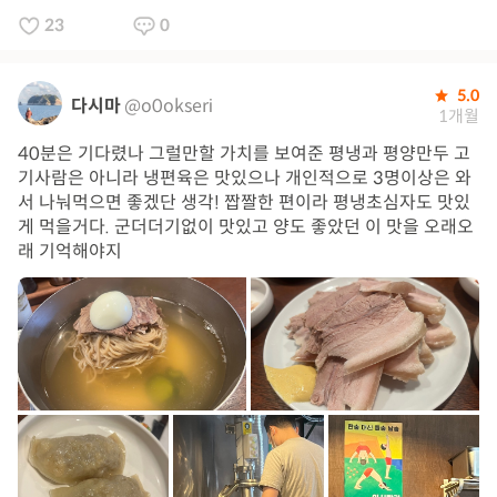
23
0
5.0
다시마
@o0okseri
1개월
40분은 기다렸나 그럴만할 가치를 보여준 평냉과 평양만두 고
기사람은 아니라 냉편육은 맛있으나 개인적으로 3명이상은 와
서 나눠먹으면 좋겠단 생각! 짭짤한 편이라 평냉초심자도 맛있
게 먹을거다. 군더더기없이 맛있고 양도 좋았던 이 맛을 오래오
래 기억해야지