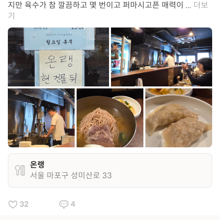
지만 육수가 참 깔끔하고 몇 번이고 퍼마시고픈 매력이 ...
더보
기
온랭
서울 마포구 성미산로 33
32
4