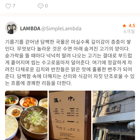
7
0
4.5
LAMBDA
@SimpleLambda
6개월
기름기를 걷어낸 담백한 국물은 마실수록 깊이감이 층층이 쌓
인다. 무엇보다 놀라운 것은 수면 아래 숨겨진 고기의 양이다.
숟가락을 뜰 때마다 넉넉히 딸려 나오는 고기는 결대로 부드럽
게 흩어지며 씹는 수고로움마저 덜어준다. 여기에 정갈하게 차
려진 다채로운 김치와 반찬들은 맑은 맛에 훌륭한 변주가 되어
준다. 담백함 속에 더해지는 산미와 식감이 자칫 단조로울 수 있
는 흐름에 경쾌한 리듬을 더한다.