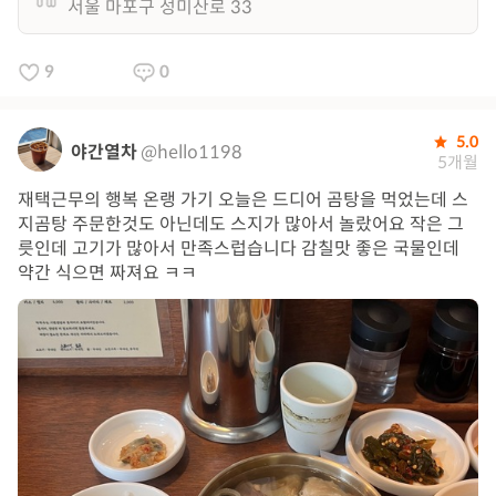
서울 마포구 성미산로 33
9
0
5.0
야간열차
@hello1198
5개월
재택근무의 행복 온랭 가기 오늘은 드디어 곰탕을 먹었는데 스
지곰탕 주문한것도 아닌데도 스지가 많아서 놀랐어요 작은 그
릇인데 고기가 많아서 만족스럽습니다 감칠맛 좋은 국물인데
약간 식으면 짜져요 ㅋㅋ