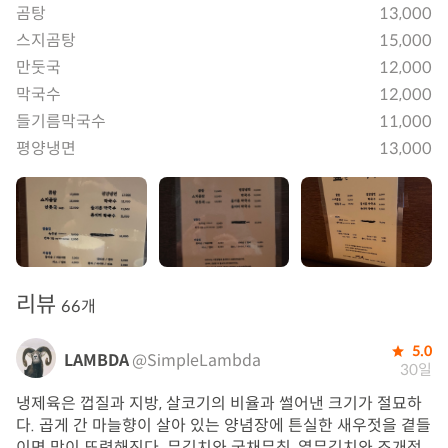
곰탕
13,000
스지곰탕
15,000
만둣국
12,000
막국수
12,000
들기름막국수
11,000
평양냉면
13,000
리뷰
66개
5.0
LAMBDA
@SimpleLambda
30일
냉제육은 껍질과 지방, 살코기의 비율과 썰어낸 크기가 절묘하
다. 곱게 간 마늘향이 살아 있는 양념장에 튼실한 새우젓을 곁들
이면 맛이 또렷해진다. 무김치와 궁채무침, 열무김치와 조개젓