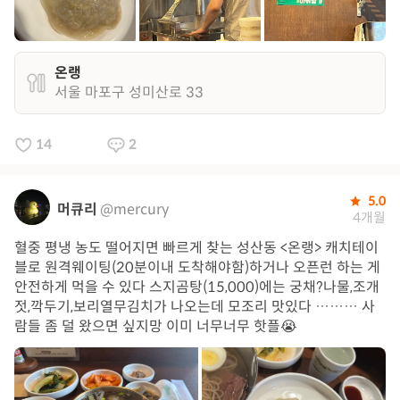
온랭
서울 마포구 성미산로 33
14
2
5.0
머큐리
@mercury
4개월
혈중 평냉 농도 떨어지면 빠르게 찾는 성산동 <온랭> 캐치테이
블로 원격웨이팅(20분이내 도착해야함)하거나 오픈런 하는 게
안전하게 먹을 수 있다 스지곰탕(15,000)에는 궁채?나물,조개
젓,깍두기,보리열무김치가 나오는데 모조리 맛있다 ……… 사
람들 좀 덜 왔으면 싶지망 이미 너무너무 핫플😭