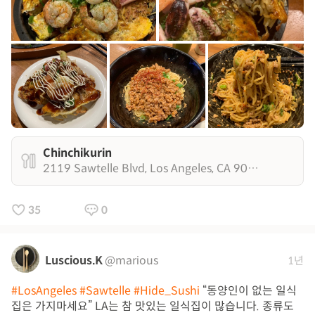
Chinchikurin
2119 Sawtelle Blvd, Los Angeles, CA 90025
35
0
Luscious.K
@marious
1년
#LosAngeles
#Sawtelle
#Hide_Sushi
“동양인이 없는 일식
집은 가지마세요” LA는 참 맛있는 일식집이 많습니다. 종류도