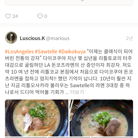
24
0
Luscious.K
@marious
2년
#LosAngeles
#Sawtelle
#Daikokuya
“이제는 클래식이 되어
버린 전통의 강자” 다이코쿠야 지난 몇 십년을 리틀토쿄의 터주
대감으로 굴림하던 LA 돈코츠라멘의 산 증인이자 최강자. 저도
약 10 여 년 전에 리틀코교 본점에서 처음으로 다이코쿠야 돈코
츠라멘을 접하고 엄지척!! 했던 기억이 납니다. 10년이 훨씬 지
난 지금 리틀오사카라 불리우는 Sawtelle의 라멘 3대장 중 하
나로서 드디어 먹어볼 기회가 ...
더보기