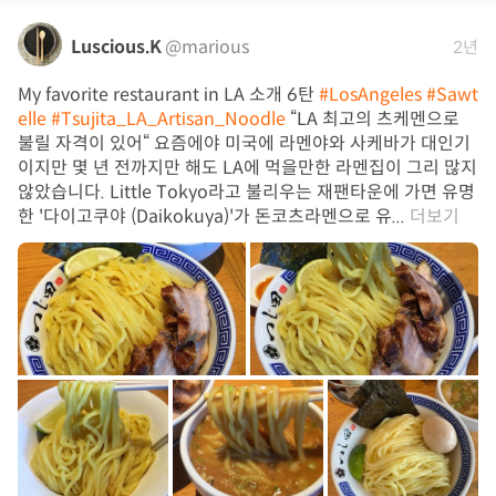
Luscious.K
@marious
2년
My favorite restaurant in LA 소개 6탄
#LosAngeles
#Sawt
elle
#Tsujita_LA_Artisan_Noodle
“LA 최고의 츠케멘으로
불릴 자격이 있어“ 요즘에야 미국에 라멘야와 사케바가 대인기
이지만 몇 년 전까지만 해도 LA에 먹을만한 라멘집이 그리 많지
않았습니다. Little Tokyo라고 불리우는 재팬타운에 가면 유명
한 '다이고쿠야 (Daikokuya)'가 돈코츠라멘으로 유...
더보기