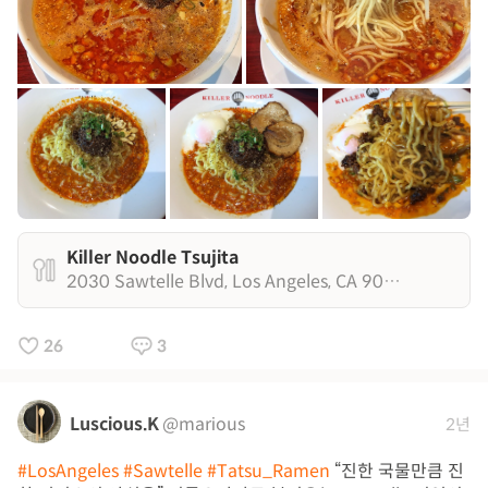
Killer Noodle Tsujita
2030 Sawtelle Blvd, Los Angeles, CA 90025
26
3
Luscious.K
@marious
2년
#LosAngeles
#Sawtelle
#Tatsu_Ramen
“진한 국물만큼 진