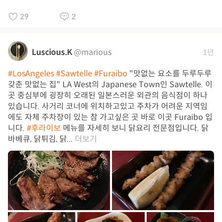
29
2
Luscious.K
@marious
1년
#LosAngeles
#Sawtelle
#Furaibo
"맛없는 요소를 두루두루
갖춘 맛없는 집" LA West의 Japanese Town인 Sawtelle. 이
곳 중심부에 굉장히 오래된 일본스러운 외관의 음식점이 하나
있습니다. 사거리 코너에 위치하고있고 주차가 어려운 지역임
에도 자체 주차장이 있는 참 가고싶은 곳 바로 이곳 Furaibo 입
니다.
#후라이보
메뉴를 자세히 보니 닭요리 전문점입니다. 닭
바베큐, 닭튀김, 닭...
더보기